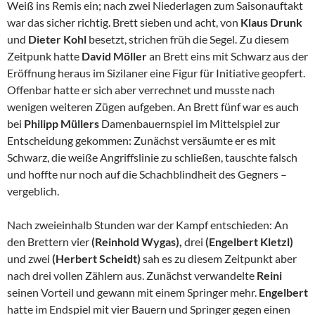
Weiß ins Remis ein; nach zwei Niederlagen zum Saisonauftakt
war das sicher richtig. Brett sieben und acht, von
Klaus Drunk
und
Dieter Kohl
besetzt, strichen früh die Segel. Zu diesem
Zeitpunk hatte
David Möller
an Brett eins mit Schwarz aus der
Eröffnung heraus im Sizilaner eine Figur für Initiative geopfert.
Offenbar hatte er sich aber verrechnet und musste nach
wenigen weiteren Zügen aufgeben. An Brett fünf war es auch
bei
Philipp Müllers
Damenbauernspiel im Mittelspiel zur
Entscheidung gekommen: Zunächst versäumte er es mit
Schwarz, die weiße Angriffslinie zu schließen, tauschte falsch
und hoffte nur noch auf die Schachblindheit des Gegners –
vergeblich.
Nach zweieinhalb Stunden war der Kampf entschieden: An
den Brettern vier
(Reinhold Wygas),
drei
(Engelbert Kletzl)
und zwei
(Herbert Scheidt)
sah es zu diesem Zeitpunkt aber
nach drei vollen Zählern aus. Zunächst verwandelte
Reini
seinen Vorteil und gewann mit einem Springer mehr.
Engelbert
hatte im Endspiel mit vier Bauern und Springer gegen einen