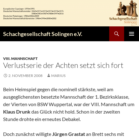
Zum
Inhalt
springen
Suchen
Schachgesellschaft Solingen e.V.
PRIMÄR
MENÜ
VIII. MANNSCHAFT
Verlustserie der Achten setzt sich fort
2. NOVEMBER 2008
MARIUS
Beim Heimspiel gegen die nominell stärkste, weil am
ausgeglichensten besetzte Mannschaft der 1. Bezirksklasse,
der Vierten von BSW Wuppertal, war der VIII. Mannschaft um
Klaus Drunk
das Glück nicht hold. Schon in der zweiten
Stunde drohte ein erneutes Debakel.
Doch zunächst willigte
Jürgen Grastat
an Brett sechs mit