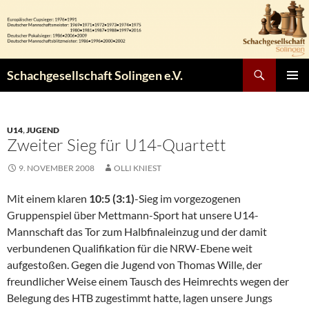
Zum
Inhalt
springen
Suchen
Schachgesellschaft Solingen e.V.
PRIMÄR
MENÜ
U14
,
JUGEND
Zweiter Sieg für U14-Quartett
9. NOVEMBER 2008
OLLI KNIEST
Mit einem klaren
10:5 (3:1)
-Sieg im vorgezogenen
Gruppenspiel über Mettmann-Sport hat unsere U14-
Mannschaft das Tor zum Halbfinaleinzug und der damit
verbundenen Qualifikation für die NRW-Ebene weit
aufgestoßen. Gegen die Jugend von Thomas Wille, der
freundlicher Weise einem Tausch des Heimrechts wegen der
Belegung des HTB zugestimmt hatte, lagen unsere Jungs