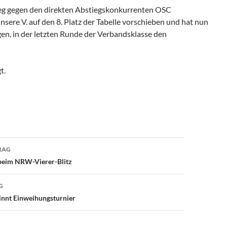
eg gegen den direkten Abstiegskonkurrenten OSC
nsere V. auf den 8. Platz der Tabelle vorschieben und hat nun
en, in der letzten Runde der Verbandsklasse den
t.
avigation
RAG
 beim NRW-Vierer-Blitz
G
innt Einweihungsturnier