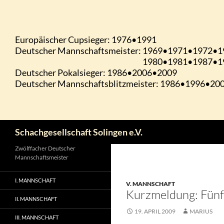
Zum
Inhalt
springen
Suchen
Schachgesellschaft Solingen e.V.
Zwölffacher Deutscher
Mannschaftsmeister
I. MANNSCHAFT
V. MANNSCHAFT
Kurzmeldung: Fünft
II. MANNSCHAFT
19. APRIL 2009
MARIUS
III. MANNSCHAFT