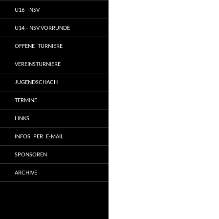
U16 – NSV
U14 – NSV VORRUNDE
OFFENE TURNIERE
VEREINSTURNIERE
JUGENDSCHACH
TERMINE
LINKS
INFOS PER E-MAIL
SPONSOREN
ARCHIVE