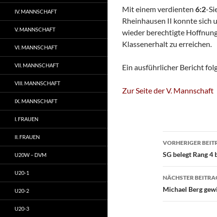
Mit einem verdienten
6:2
-Si
IV. MANNSCHAFT
Rheinhausen II konnte sich u
V. MANNSCHAFT
wieder berechtigte Hoffnung
Klassenerhalt zu erreichen.
VI. MANNSCHAFT
VII. MANNSCHAFT
Ein ausführlicher Bericht folg
VIII. MANNSCHAFT
Zur Seite der V. Mannschaft
IX. MANNSCHAFT
I. FRAUEN
Beitragsn
II. FRAUEN
VORHERIGER BEIT
SG belegt Rang 4
U20W – DVM
U20-1
NÄCHSTER BEITRA
Michael Berg gew
U20-2
U20-3