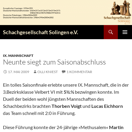
Zum
Inhalt
springen
Suchen
Schachgesellschaft Solingen e.V.
PRIMÄR
MENÜ
IX. MANNSCHAFT
Neunte siegt zum Saisonabschluss
17. MAI 2009
OLLI KNIEST
1 KOMMENTAR
Ein tolles Saisonfinale erlebte unsere IX. Mannschaft, die in der
3.Bezirksklasse Velbert VI mit
5½:½
bezwingen konnte. Im
Duell der beiden wohl jüngsten Mannschaften des
Schachbezirks brachten
Thorben Voigt
und
Lucas Eichhorn
das Team schnell mit 2:0 in Führung.
Diese Führung konnte der 24-jährige »Methusalem«
Martin