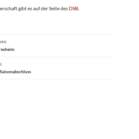
erschaft gibt es auf der Seite des
DSB
.
avigation
RAG
rresheim
G
 Saisonabschluss