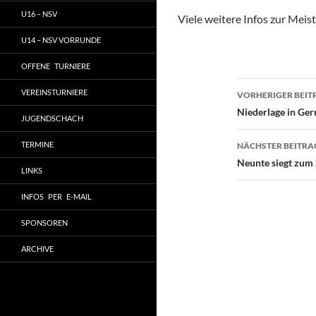
U16 – NSV
Viele weitere Infos zur Meist
U14 – NSV VORRUNDE
OFFENE TURNIERE
Beitragsn
VEREINSTURNIERE
VORHERIGER BEIT
Niederlage in Ge
JUGENDSCHACH
TERMINE
NÄCHSTER BEITRA
Neunte siegt zum
LINKS
INFOS PER E-MAIL
SPONSOREN
ARCHIVE