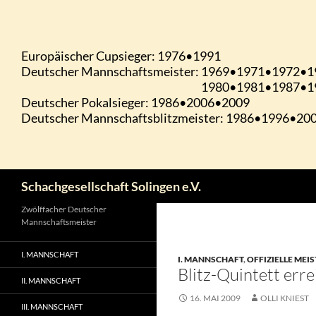
Zum
Inhalt
springen
Suchen
Schachgesellschaft Solingen e.V.
Zwölffacher Deutscher
Mannschaftsmeister
I. MANNSCHAFT
I. MANNSCHAFT
,
OFFIZIELLE MEI
Blitz-Quintett erre
II. MANNSCHAFT
16. MAI 2009
OLLI KNIEST
III. MANNSCHAFT