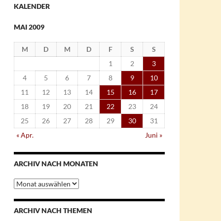
KALENDER
MAI 2009
M
D
M
D
F
S
S
1
2
3
4
5
6
7
8
9
10
11
12
13
14
15
16
17
18
19
20
21
22
23
24
25
26
27
28
29
30
31
« Apr.
Juni »
ARCHIV NACH MONATEN
Archiv
nach
Monaten
ARCHIV NACH THEMEN