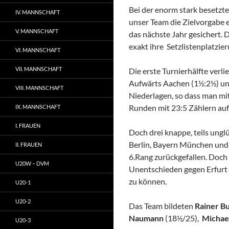
Bei der enorm stark besetzt
IV. MANNSCHAFT
unser Team die Zielvorgabe e
V. MANNSCHAFT
das nächste Jahr gesichert. 
exakt ihre Setzlistenplatzier
VI. MANNSCHAFT
VII. MANNSCHAFT
Die erste Turnierhälfte verl
Aufwärts Aachen (1½:2½) un
VIII. MANNSCHAFT
Niederlagen, so dass man m
Runden mit 23:5 Zählern auf 
IX. MANNSCHAFT
I. FRAUEN
Doch drei knappe, teils ung
Berlin, Bayern München und 
II. FRAUEN
6.Rang zurückgefallen. Doch 
U20W – DVM
Unentschieden gegen Erfurt 
zu können.
U20-1
U20-2
Das Team bildeten
Rainer B
Naumann
(18½/25),
Michae
U20-3