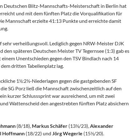
en Deutschen Blitz-Mannschafts-Meisterschaft in Berlin hat
rreicht und mit dem fünften Platz die Vorqualifikation für
Die Mannschaft erzielte 41:13 Punkte und erreichte damit
ung.
ief sehr verheißungsvoll. Lediglich gegen NRW-Meister DJK
d den späteren Deutschen Meister TV Tegernsee (1:3) gab es
it einem Unentschieden gegen den TSV Bindlach nach 14
dem dritten Tabellenplatz lag.
lückliche 1½:2½-Niederlagen gegen die gastgebenden SF
die SG Porz ließ die Mannschaft zwischenzeitlich auf den
ein kurzer Schlusssprint war ausreichend, um mit zwei
und Wattenscheid den angestrebten fünften Platz absichern
uhmann
(8/18),
Markus Schäfer
(13½/23),
Alexander
l Hoffmann
(18/22) und
Jörg Wegerle
(15½/20).