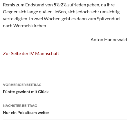
Remis zum Endstand von
5½:2½
zufrieden geben, da ihre
Gegner sich lange quälen ließen, sich jedoch sehr umsichtig
verteidigten. In zwei Wochen geht es dann zum Spitzenduell
nach Wermelskirchen.
Anton Hannewald
Zur Seite der IV. Mannschaft
Beitragsnavigation
VORHERIGER BEITRAG
Fünfte gewinnt mit Glück
NÄCHSTER BEITRAG
Nur ein Pokalteam weiter