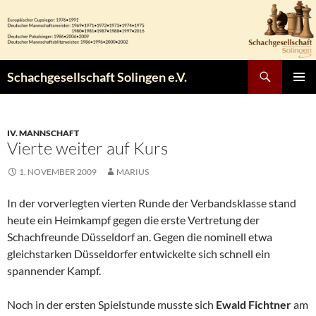
Zum
Inhalt
springen
Suchen
Schachgesellschaft Solingen e.V.
PRIMÄR
MENÜ
IV. MANNSCHAFT
Vierte weiter auf Kurs
1. NOVEMBER 2009
MARIUS
In der vorverlegten vierten Runde der Verbandsklasse stand
heute ein Heimkampf gegen die erste Vertretung der
Schachfreunde Düsseldorf an. Gegen die nominell etwa
gleichstarken Düsseldorfer entwickelte sich schnell ein
spannender Kampf.
Noch in der ersten Spielstunde musste sich
Ewald Fichtner
am