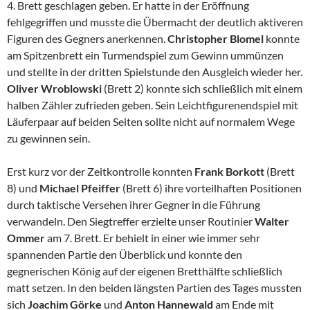
4. Brett geschlagen geben. Er hatte in der Eröffnung
fehlgegriffen und musste die Übermacht der deutlich aktiveren
Figuren des Gegners anerkennen.
Christopher Blomel
konnte
am Spitzenbrett ein Turmendspiel zum Gewinn ummünzen
und stellte in der dritten Spielstunde den Ausgleich wieder her.
Oliver Wroblowski
(Brett 2) konnte sich schließlich mit einem
halben Zähler zufrieden geben. Sein Leichtfigurenendspiel mit
Läuferpaar auf beiden Seiten sollte nicht auf normalem Wege
zu gewinnen sein.
Erst kurz vor der Zeitkontrolle konnten
Frank Borkott
(Brett
8) und
Michael Pfeiffer
(Brett 6) ihre vorteilhaften Positionen
durch taktische Versehen ihrer Gegner in die Führung
verwandeln. Den Siegtreffer erzielte unser Routinier
Walter
Ommer
am 7. Brett. Er behielt in einer wie immer sehr
spannenden Partie den Überblick und konnte den
gegnerischen König auf der eigenen Bretthälfte schließlich
matt setzen. In den beiden längsten Partien des Tages mussten
sich
Joachim Görke
und
Anton Hannewald
am Ende mit