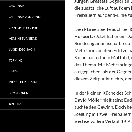
Jürgen Grastats
Gegner an B
U16 – NSV
die zusätzliche Luft auf dem
Freibauern auf der d-Linie zu
U14 – NSV VORRUNDE
OFFENE TURNIERE
Die d-Linie spielte auch bei
R
Herbert.
»Jetzt hat er ein 
VEREINSTURNIERE
Bundesligamannschaft resümi
JUGENDSCHACH
Mehrturm auf dem Feld zu ha
Suche nach einem Mattbild, 
TERMINE
das Thema. Mit Mehrspringer
ausgeglichen, bis der Gegne
LINKS
diesem Zeitpunkt nichts, de
INFOS PER E-MAIL
In der kleinen Küche des Sc
SPONSOREN
David Möller
hielt seine En
ARCHIVE
suchte den Gewinn. Doch bei
Stellung mit zwei Freibauern
wechselvollem Verlauf 4½ Pu