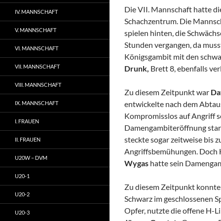
Die VII. Mannschaft hatte d
IV. MANNSCHAFT
Schachzentrum. Die Mannschaf
V. MANNSCHAFT
spielen hinten, die Schwächs
Stunden vergangen, da mus
VI. MANNSCHAFT
Königsgambit mit den schwarz
VII. MANNSCHAFT
Drunk,
Brett 8, ebenfalls ver
VIII. MANNSCHAFT
Zu diesem Zeitpunkt war
Da
entwickelte nach dem Abtaus
IX. MANNSCHAFT
Kompromisslos auf Angriff s
I. FRAUEN
Damengambiteröffnung starke
steckte sogar zeitweise bis 
II. FRAUEN
Angriffsbemühungen. Doch He
U20W – DVM
Wygas
hatte sein Damengamb
U20-1
Zu diesem Zeitpunkt konnte d
U20-2
Schwarz im geschlossenen Spa
Opfer, nutzte die offene H-
U20-3