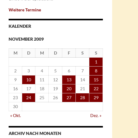
Weitere Termine
KALENDER
NOVEMBER 2009
M
D
M
D
F
S
S
1
2
3
4
5
6
7
8
9
10
11
12
13
14
15
16
17
18
19
20
21
22
23
24
25
26
27
28
29
30
« Okt.
Dez. »
ARCHIV NACH MONATEN