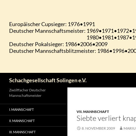
Zum
Inhalt
springen
Suchen
Schachgesellschaft Solingen e.V.
Zwölffacher Deutscher
Mannschaftsmeister
I. MANNSCHAFT
VII. MANNSCHAFT
Siebte verliert k
II. MANNSCHAFT
8. NOVEMBER 2009
MARIU
III. MANNSCHAFT