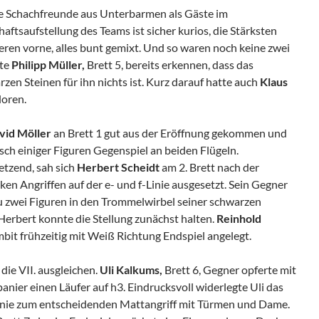
ie Schachfreunde aus Unterbarmen als Gäste im
tsaufstellung des Teams ist sicher kurios, die Stärksten
eren vorne, alles bunt gemixt. Und so waren noch keine zwei
ste
Philipp Müller,
Brett 5, bereits erkennen, dass das
en Steinen für ihn nichts ist. Kurz darauf hatte auch
Klaus
loren.
vid Möller
an Brett 1 gut aus der Eröffnung gekommen und
ch einiger Figuren Gegenspiel an beiden Flügeln.
etzend, sah sich
Herbert Scheidt
am 2. Brett nach der
n Angriffen auf der e- und f-Linie ausgesetzt. Sein Gegner
zu zwei Figuren in den Trommelwirbel seiner schwarzen
rbert konnte die Stellung zunächst halten.
Reinhold
it frühzeitig mit Weiß Richtung Endspiel angelegt.
ie VII. ausgleichen.
Uli Kalkums,
Brett 6, Gegner opferte mit
nier einen Läufer auf h3. Eindrucksvoll widerlegte Uli das
Linie zum entscheidenden Mattangriff mit Türmen und Dame.