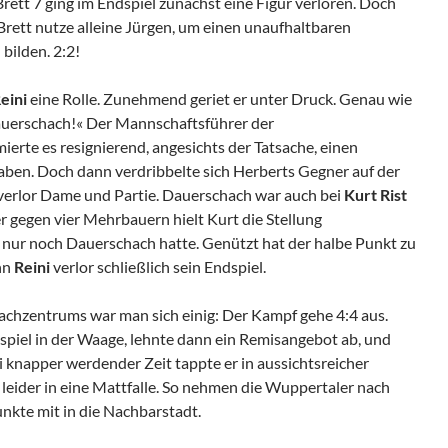
rett 7 ging im Endspiel zunächst eine Figur verloren. Doch
 Brett nutze alleine Jürgen, um einen unaufhaltbaren
 bilden. 2:2!
eini
eine Rolle. Zunehmend geriet er unter Druck. Genau wie
Dauerschach!« Der Mannschaftsführer der
erte es resignierend, angesichts der Tatsache, einen
ben. Doch dann verdribbelte sich Herberts Gegner auf der
verlor Dame und Partie. Dauerschach war auch bei
Kurt Rist
 gegen vier Mehrbauern hielt Kurt die Stellung
r nur noch Dauerschach hatte. Genützt hat der halbe Punkt zu
nn
Reini
verlor schließlich sein Endspiel.
hachzentrums war man sich einig: Der Kampf gehe 4:4 aus.
dspiel in der Waage, lehnte dann ein Remisangebot ab, und
 knapper werdender Zeit tappte er in aussichtsreicher
 leider in eine Mattfalle. So nehmen die Wuppertaler nach
nkte mit in die Nachbarstadt.