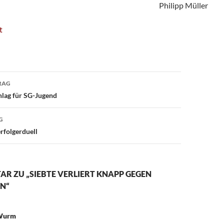
Philipp Müller
t
avigation
RAG
lag für SG-Jugend
G
rfolgerduell
R ZU „SIEBTE VERLIERT KNAPP GEGEN
N“
Wurm