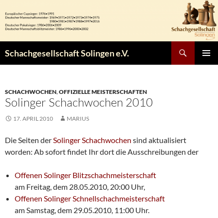
Zum
Inhalt
springen
Suchen
Schachgesellschaft Solingen e.V.
PRIMÄR
MENÜ
SCHACHWOCHEN
,
OFFIZIELLE MEISTERSCHAFTEN
Solinger Schachwochen 2010
17. APRIL 2010
MARIUS
Die Seiten der
Solinger Schachwochen
sind aktualisiert
worden: Ab sofort findet Ihr dort die Ausschreibungen der
Offenen Solinger Blitzschachmeisterschaft
am Freitag, dem 28.05.2010, 20:00 Uhr,
Offenen Solinger Schnellschachmeisterschaft
am Samstag, dem 29.05.2010, 11:00 Uhr.