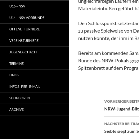
ungleichfarbigen Läufern ein
U16 – NSV
Materialeinbußen geführt h
U14 – NSV VORRUNDE
Den Schlusspunkt setzte da
OFFENE TURNIERE
zu passive Spielweise von 
nutzen konnte, der ihm im 
VEREINSTURNIERE
JUGENDSCHACH
Bereits am kommenden Samst
Runde des NRW-Pokals gege
TERMINE
Spitzenbrett auf dem Progr
LINKS
INFOS PER E-MAIL
Beitragsn
SPONSOREN
VORHERIGER BEIT
NRW-Jugend-Blitz
ARCHIVE
NÄCHSTER BEITRA
Siebte siegt zum S