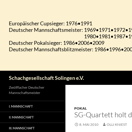
Zum
Inhalt
springen
Suchen
Schachgesellschaft Solingen e.V.
Zwölffacher Deutscher
Mannschaftsmeister
I. MANNSCHAFT
POKAL
SG-Quartett holt 
II. MANNSCHAFT
8. MAI 2010
OLLI KNIEST
III. MANNSCHAFT