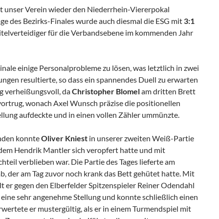
t unser Verein wieder den Niederrhein-Viererpokal
ge des Bezirks-Finales wurde auch diesmal die ESG mit
3:1
Titelverteidiger für die Verbandsebene im kommenden Jahr
inale einige Personalprobleme zu lösen, was letztlich in zwei
ungen resultierte, so dass ein spannendes Duell zu erwarten
ig verheißungsvoll, da
Christopher Blomel
am dritten Brett
vortrug, wonach Axel Wunsch präzise die positionellen
llung aufdeckte und in einen vollen Zähler ummünzte.
unden konnte
Oliver Kniest
in unserer zweiten Weiß-Partie
hdem Hendrik Mantler sich veropfert hatte und mit
eil verblieben war. Die Partie des Tages lieferte am
b, der am Tag zuvor noch krank das Bett gehütet hatte. Mit
t er gegen den Elberfelder Spitzenspieler Reiner Odendahl
l eine sehr angenehme Stellung und konnte schließlich einen
ertete er mustergültig, als er in einem Turmendspiel mit