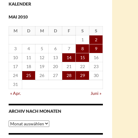
KALENDER
MAI 2010
M
D
M
D
F
S
S
1
2
3
4
5
6
7
8
9
10
11
12
13
14
15
16
17
18
19
20
21
22
23
24
25
26
27
28
29
30
31
« Apr.
Juni »
ARCHIV NACH MONATEN
Archiv
nach
Monaten