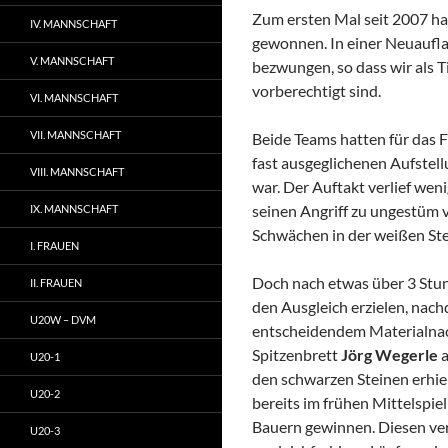
Zum ersten Mal seit 2007 ha
IV. MANNSCHAFT
gewonnen. In einer Neuaufla
V. MANNSCHAFT
bezwungen, so dass wir als 
vorberechtigt sind.
VI. MANNSCHAFT
VII. MANNSCHAFT
Beide Teams hatten für das F
fast ausgeglichenen Aufstell
VIII. MANNSCHAFT
war. Der Auftakt verlief wen
seinen Angriff zu ungestüm 
IX. MANNSCHAFT
Schwächen in der weißen Ste
I. FRAUEN
Doch nach etwas über 3 St
II. FRAUEN
den Ausgleich erzielen, nac
U20W – DVM
entscheidendem Materialnacht
Spitzenbrett
Jörg Wegerle
a
U20-1
den schwarzen Steinen erhiel
U20-2
bereits im frühen Mittelspie
Bauern gewinnen. Diesen verw
U20-3