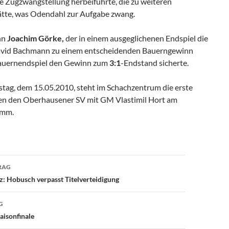
e Zugzwangstellung herbeiführte, die zu weiteren
ätte, was Odendahl zur Aufgabe zwang.
nn
Joachim Görke,
der in einem ausgeglichenen Endspiel die
David Bachmann zu einem entscheidenden Bauerngewinn
Bauernendspiel den Gewinn zum
3:1
-Endstand sicherte.
ag, dem 15.05.2010, steht im Schachzentrum die erste
n den Oberhausener SV mit GM Vlastimil Hort am
amm.
avigation
RAG
: Hobusch verpasst Titelverteidigung
G
aisonfinale