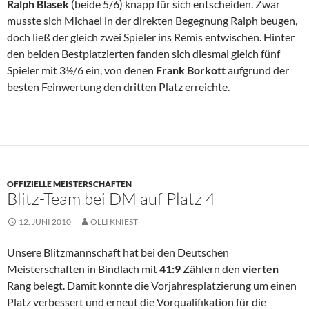
Ralph Blasek
(beide 5/6) knapp für sich entscheiden. Zwar
musste sich Michael in der direkten Begegnung Ralph beugen,
doch ließ der gleich zwei Spieler ins Remis entwischen. Hinter
den beiden Bestplatzierten fanden sich diesmal gleich fünf
Spieler mit 3½/6 ein, von denen
Frank Borkott
aufgrund der
besten Feinwertung den dritten Platz erreichte.
OFFIZIELLE MEISTERSCHAFTEN
Blitz-Team bei DM auf Platz 4
12. JUNI 2010
OLLI KNIEST
Unsere Blitzmannschaft hat bei den Deutschen
Meisterschaften in Bindlach mit
41:9
Zählern den
vierten
Rang belegt. Damit konnte die Vorjahresplatzierung um einen
Platz verbessert und erneut die Vorqualifikation für die