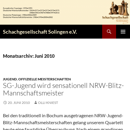
Zum
Inhalt
springen
Suchen
Schachgesellschaft Solingen e.V.
PRIMÄR
MENÜ
Monatsarchiv: Juni 2010
JUGEND
,
OFFIZIELLE MEISTERSCHAFTEN
SG-Jugend wird sensationell NRW-Blitz-
Mannschaftsmeister
20. JUNI 2010
OLLI KNIEST
Bei den traditionell in Bochum ausgetragenen NRW-Jugend-
Blitz-Mannschaftsmeisterschaften gelang unserem Quartett
heute eine faustdicke Überraschung. Nach einem grandiosen