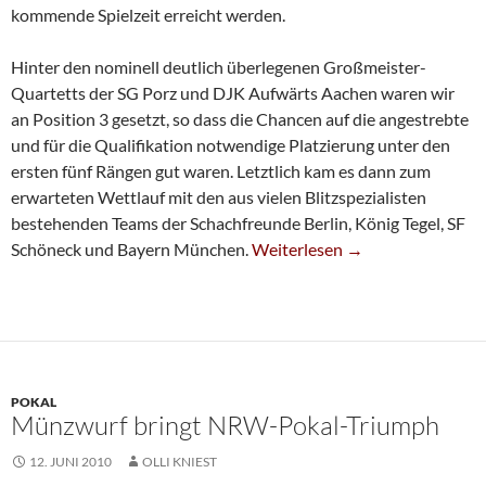
kommende Spielzeit erreicht werden.
Hinter den nominell deutlich überlegenen Großmeister-
Quartetts der SG Porz und DJK Aufwärts Aachen waren wir
an Position 3 gesetzt, so dass die Chancen auf die angestrebte
und für die Qualifikation notwendige Platzierung unter den
ersten fünf Rängen gut waren. Letztlich kam es dann zum
erwarteten Wettlauf mit den aus vielen Blitzspezialisten
bestehenden Teams der Schachfreunde Berlin, König Tegel, SF
Blitz-Team Bei DM Auf Platz 4
Schöneck und Bayern München.
Weiterlesen
→
POKAL
Münzwurf bringt NRW-Pokal-Triumph
12. JUNI 2010
OLLI KNIEST