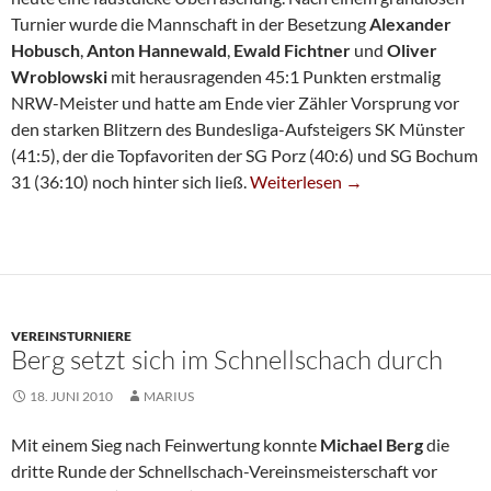
Turnier wurde die Mannschaft in der Besetzung
Alexander
Hobusch
,
Anton Hannewald
,
Ewald Fichtner
und
Oliver
Wroblowski
mit herausragenden 45:1 Punkten erstmalig
NRW-Meister und hatte am Ende vier Zähler Vorsprung vor
den starken Blitzern des Bundesliga-Aufsteigers SK Münster
(41:5), der die Topfavoriten der SG Porz (40:6) und SG Bochum
SG-Jugend Wird Sensationell 
31 (36:10) noch hinter sich ließ.
Weiterlesen
→
VEREINSTURNIERE
Berg setzt sich im Schnellschach durch
18. JUNI 2010
MARIUS
Mit einem Sieg nach Feinwertung konnte
Michael Berg
die
dritte Runde der Schnellschach-Vereinsmeisterschaft vor