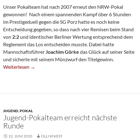
Unser Pokalteam hat nach 2007 erneut den NRW-Pokal
gewonnen! Nach einem spannenden Kampf über 6 Stunden
im Prestigeduell gegen die SG Porz hatte es noch keine
Entscheidung gegeben, so dass nach vier Remisen beim Stand
von
2:2
und identischer Berliner Wertung entsprechend dem
Reglement das Los entscheiden musste. Dabei hatte
Mannschaftsführer
Joachim Görke
das Glück auf seiner Seite
und sicherte mit seinem Münzwurf den Titelgewinn.
Münzwurf Bringt NRW-Pokal-Triumph
Weiterlesen
→
JUGEND
,
POKAL
Jugend-Pokalteam erreicht nächste
Runde
12. JUNI 2010
OLLI KNIEST