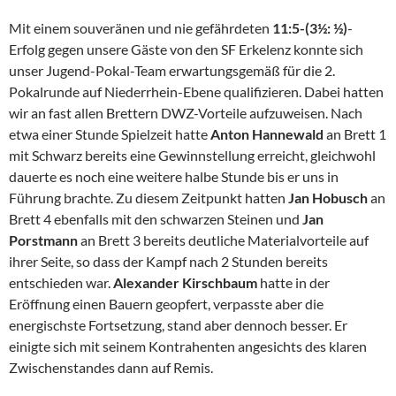
Mit einem souveränen und nie gefährdeten
11:5-(3½: ½)
-
Erfolg gegen unsere Gäste von den SF Erkelenz konnte sich
unser Jugend-Pokal-Team erwartungsgemäß für die 2.
Pokalrunde auf Niederrhein-Ebene qualifizieren. Dabei hatten
wir an fast allen Brettern DWZ-Vorteile aufzuweisen. Nach
etwa einer Stunde Spielzeit hatte
Anton Hannewald
an Brett 1
mit Schwarz bereits eine Gewinnstellung erreicht, gleichwohl
dauerte es noch eine weitere halbe Stunde bis er uns in
Führung brachte. Zu diesem Zeitpunkt hatten
Jan Hobusch
an
Brett 4 ebenfalls mit den schwarzen Steinen und
Jan
Porstmann
an Brett 3 bereits deutliche Materialvorteile auf
ihrer Seite, so dass der Kampf nach 2 Stunden bereits
entschieden war.
Alexander Kirschbaum
hatte in der
Eröffnung einen Bauern geopfert, verpasste aber die
energischste Fortsetzung, stand aber dennoch besser. Er
einigte sich mit seinem Kontrahenten angesichts des klaren
Zwischenstandes dann auf Remis.