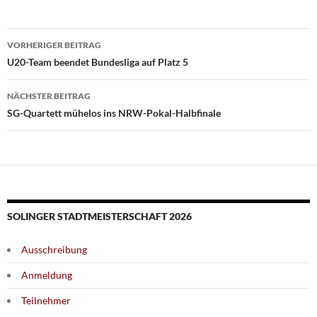
Beitragsnavigation
VORHERIGER BEITRAG
U20-Team beendet Bundesliga auf Platz 5
NÄCHSTER BEITRAG
SG-Quartett mühelos ins NRW-Pokal-Halbfinale
SOLINGER STADTMEISTERSCHAFT 2026
Ausschreibung
Anmeldung
Teilnehmer