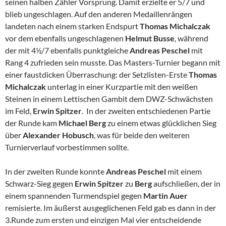
seinen halben Zähler Vorsprung. Damit erzielte er 5/7 und
blieb ungeschlagen. Auf den anderen Medaillenrängen
landeten nach einem starken Endspurt
Thomas Michalczak
vor dem ebenfalls ungeschlagenen
Helmut Busse
, während
der mit 4½/7 ebenfalls punktgleiche
Andreas
Peschel
mit
Rang 4 zufrieden sein musste.
Das Masters-Turnier begann mit
einer faustdicken Überraschung: der Setzlisten-Erste
Thomas
Michalczak
unterlag in einer Kurzpartie mit den weißen
Steinen in einem Lettischen Gambit dem DWZ-Schwächsten
im Feld,
Erwin Spitzer
. In der zweiten entschiedenen Partie
der Runde kam
Michael Berg
zu einem etwas glücklichen Sieg
über
Alexander Hobusch
, was für beide den weiteren
Turnierverlauf vorbestimmen sollte.
In der zweiten Runde konnte
Andreas Peschel
mit einem
Schwarz-Sieg gegen
Erwin Spitzer
zu
Berg
aufschließen, der in
einem spannenden Turmendspiel gegen
Martin Auer
remisierte. Im äußerst ausgeglichenen Feld gab es dann in der
3.Runde zum ersten und einzigen Mal vier entscheidende