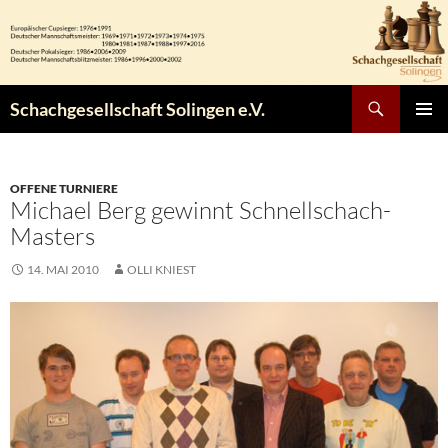
Zum
Inhalt
springen
Suchen
Schachgesellschaft Solingen e.V.
PRIMÄR
MENÜ
OFFENE TURNIERE
Michael Berg gewinnt Schnellschach-
Masters
14. MAI 2010
OLLI KNIEST