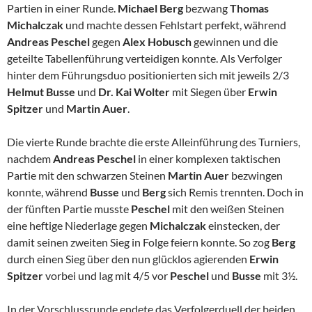
Partien in einer Runde.
Michael Berg
bezwang
Thomas
Michalczak
und machte dessen Fehlstart perfekt, während
Andreas Peschel
gegen
Alex Hobusch
gewinnen und die
geteilte Tabellenführung verteidigen konnte. Als Verfolger
hinter dem Führungsduo positionierten sich mit jeweils 2/3
Helmut Busse
und
Dr. Kai Wolter
mit Siegen über
Erwin
Spitzer
und
Martin Auer
.
Die vierte Runde brachte die erste Alleinführung des Turniers,
nachdem
Andreas Peschel
in einer komplexen taktischen
Partie mit den schwarzen Steinen
Martin Auer
bezwingen
konnte, während
Busse
und
Berg
sich Remis trennten. Doch in
der fünften Partie musste
Peschel
mit den weißen Steinen
eine heftige Niederlage gegen
Michalczak
einstecken, der
damit seinen zweiten Sieg in Folge feiern konnte. So zog
Berg
durch einen Sieg über den nun glücklos agierenden
Erwin
Spitzer
vorbei und lag mit 4/5 vor
Peschel
und
Busse
mit 3½.
In der Vorschlussrunde endete das Verfolgerduell der beiden