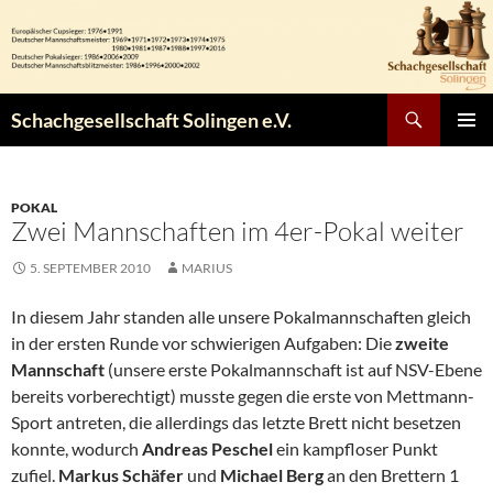
Zum
Inhalt
springen
Suchen
Schachgesellschaft Solingen e.V.
PRIMÄR
MENÜ
POKAL
Zwei Mannschaften im 4er-Pokal weiter
5. SEPTEMBER 2010
MARIUS
In diesem Jahr standen alle unsere Pokalmannschaften gleich
in der ersten Runde vor schwierigen Aufgaben: Die
zweite
Mannschaft
(unsere erste Pokalmannschaft ist auf NSV-Ebene
bereits vorberechtigt) musste gegen die erste von Mettmann-
Sport antreten, die allerdings das letzte Brett nicht besetzen
konnte, wodurch
Andreas Peschel
ein kampfloser Punkt
zufiel.
Markus Schäfer
und
Michael Berg
an den Brettern 1