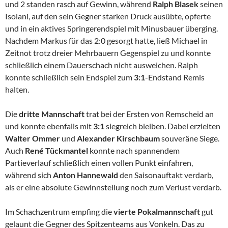
und 2 standen rasch auf Gewinn, während
Ralph Blasek
seinen
Isolani, auf den sein Gegner starken Druck ausübte, opferte
und in ein aktives Springerendspiel mit Minusbauer überging.
Nachdem Markus für das 2:0 gesorgt hatte, ließ Michael in
Zeitnot trotz dreier Mehrbauern Gegenspiel zu und konnte
schließlich einem Dauerschach nicht ausweichen. Ralph
konnte schließlich sein Endspiel zum
3:1
-Endstand Remis
halten.
Die
dritte Mannschaft
trat bei der Ersten von Remscheid an
und konnte ebenfalls mit
3:1
siegreich bleiben. Dabei erzielten
Walter Ommer
und
Alexander Kirschbaum
souveräne Siege.
Auch
René Tückmantel
konnte nach spannendem
Partieverlauf schließlich einen vollen Punkt einfahren,
während sich
Anton Hannewald
den Saisonauftakt verdarb,
als er eine absolute Gewinnstellung noch zum Verlust verdarb.
Im Schachzentrum empfing die
vierte Pokalmannschaft
gut
gelaunt die Gegner des Spitzenteams aus Vonkeln. Das zu