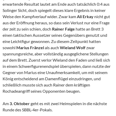
erwartende Resultat lautet am Ende auch tatsächlich 0:4 aus
Solinger Sicht, doch spiegelt dieses klare Ergebnis in keiner
Weise den Kampfverlauf wider. Zwar kam
Ali Erkay
nicht gut
aus der Eröffnung heraus, so dass sein Verlust nur eine Frage
der zeit zu sein schien, doch
Rainer Falge
hatte an Brett 3
einen taktischen Aussetzer seines Gegenübers genutzt und
eine Leichtfigur gewonnen. Zu diesem Zeitpunkt hatten
sowohl
Marius Fränzel
als auch
Wieland Wolf
zwar
spannungsreiche, aber vollständig ausgeglichene Stellungen
auf dem Brett. Zuerst verlor Wieland den Faden und ließ sich
in einem Schwerfigurenendspiel überspielen, dann nutzte der
Gegner von Marius eine Unaufmerksamkeit, um mit seinem
König entscheidend am Damenflügel einzudringen, und
schließlich musste sich auch Rainer dem kräftigen
Rochadeangriff seines Opponenten beugen.
Am
3. Oktober
geht es mit zwei Heimspielen in die nächste
Runde des SBBL-4er-Pokals.