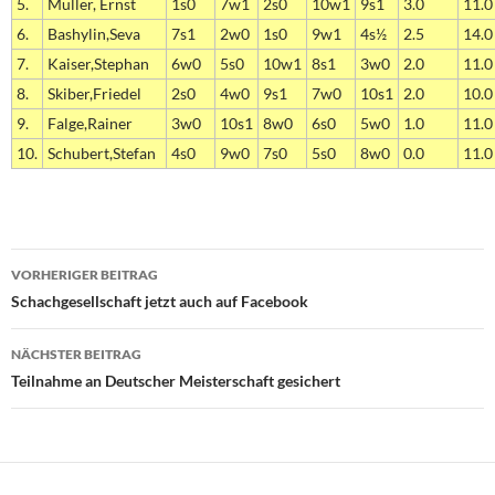
5.
Müller, Ernst
1s0
7w1
2s0
10w1
9s1
3.0
11.0
6.
Bashylin,Seva
7s1
2w0
1s0
9w1
4s½
2.5
14.0
7.
Kaiser,Stephan
6w0
5s0
10w1
8s1
3w0
2.0
11.0
8.
Skiber,Friedel
2s0
4w0
9s1
7w0
10s1
2.0
10.0
9.
Falge,Rainer
3w0
10s1
8w0
6s0
5w0
1.0
11.0
10.
Schubert,Stefan
4s0
9w0
7s0
5s0
8w0
0.0
11.0
Beitragsnavigation
VORHERIGER BEITRAG
Schachgesellschaft jetzt auch auf Facebook
NÄCHSTER BEITRAG
Teilnahme an Deutscher Meisterschaft gesichert