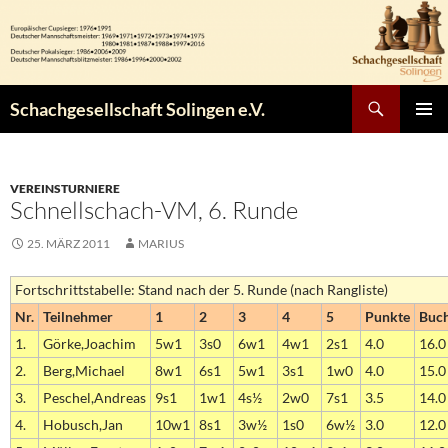
Zum
Inhalt
springen
Suchen
Schachgesellschaft Solingen e.V.
PRIMÄR
MENÜ
VEREINSTURNIERE
Schnellschach-VM, 6. Runde
25. MÄRZ 2011
MARIUS
Fortschrittstabelle: Stand nach der 5. Runde (nach Rangliste)
Nr.
Teilnehmer
1
2
3
4
5
Punkte
Buc
1.
Görke,Joachim
5w1
3s0
6w1
4w1
2s1
4.0
16.0
2.
Berg,Michael
8w1
6s1
5w1
3s1
1w0
4.0
15.0
3.
Peschel,Andreas
9s1
1w1
4s½
2w0
7s1
3.5
14.0
4.
Hobusch,Jan
10w1
8s1
3w½
1s0
6w½
3.0
12.0