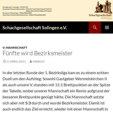
Zum
Inhalt
springen
Suchen
Schachgesellschaft Solingen e.V.
PRIMÄR
MENÜ
V. MANNSCHAFT
Fünfte wird Bezirksmeister
3. APRIL 2011
MARIUS
In der letzten Runde der 1. Bezirksliga kam es zu einem echten
Duell um den Aufstieg: Sowohl Gastgeber Wermelskirchen II
als auch unsere V. standen mit 15:1 Brettpunkten an der Spitze
der Tabelle, wobei unserer Mannschaft ein Remis aufgrund der
besseren Brettpunkte genügt hätte. Die Mannschaft setzte
sich aber mit
5:3
durch und wurde Bezirksmeister. Damit ist
auch endlich das Ziel erreicht, wieder mit einer Mannschaft in