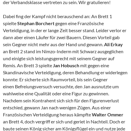
der Verbandsklasse vertreten zu sein. Wir gratulieren!
Dabei fing der Kampf nicht berauschend an: An Brett 1
spielte
Stephan Borchert
gegen eine Französische
Verteidigung, in der er lange Zeit besser stand. Leider verlor er
dann aber einen Läufer für zwei Bauern. Diesen Vorteil gab
sein Gegner nicht mehr aus der Hand und gewann.
Ali Erkay
an Brett 2 stand im Nimzo-Inderm mit Schwarz ausgeglichen
und einigte sich leistungsgerecht mit seinem Gegner auf
Remis. An Brett 3 spielte
Jan Hobusch
mit gegen eine
Skandinavische Verteidigung, deren Behandlung er widerlegen
konnte: Er sicherte sich Raumvorteil, bis sein Gegner
einen Befreiungsversuch versuchte, den Jan ausnutzte um
wahlweise eine Qualität oder eine Figur zu gewinnen.
Nachdem sein Kontrahent sich sich für den Figurenverlust
entschied, gewann Jan nach wenigen Zügen. Aus einer
Französischen Verteidigung heraus kämpfte
Walter Ommer
an Brett 4, doch vergriff er sich und geriet in Nachteil. Doch er
baute seinen König sicher am Königsflügel ein und nutze jede