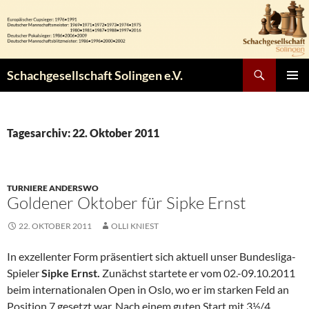
Zum
Inhalt
springen
Suchen
Schachgesellschaft Solingen e.V.
PRIMÄR
MENÜ
Tagesarchiv: 22. Oktober 2011
TURNIERE ANDERSWO
Goldener Oktober für Sipke Ernst
22. OKTOBER 2011
OLLI KNIEST
In exzellenter Form präsentiert sich aktuell unser Bundesliga-
Spieler
Sipke Ernst.
Zunächst startete er vom 02.-09.10.2011
beim internationalen Open in Oslo, wo er im starken Feld an
Position 7 gesetzt war. Nach einem guten Start mit 3½/4