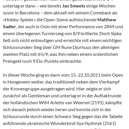
unterlag er dann – wie bereits
Jan Smeets
einige Wochen
zuvor in Barcelona – dem aktuell mit seinem Comeback als
»Hobby-Spieler« die Open-Szene aufmischende
Matthew
Sadler
, der auch in Oslo mit einer Performance von 2849 und
einem überlegenen Turniersieg von 8/9 brillierte. Doch Sipke
ließ sich nicht entmutigen und erreichte mit einem wichtigen
Schlussrunden-Sieg über GM Rune Djurhuus den alleinigen
zweiten Platz mit 6½/9, was ihm neben einem ordentlichen
Preisgeld noch 9 Elo-Punkte einbrachte.
In dieser Woche ging es dann vom 15.-22.10.2011 beim Open
in Hoogeveen weiter, das traditionell neben dem Vierkampf
der Kronengruppe ausgetragen wird. Hier zeigte er sich
zunächst als Gentleman und unterlag er in der Auftaktrunde
der holländischen WIM Arlette van Weersel (2191), kämpfte
sich danach jedoch wieder heran und konnte sich in der
Schlussrunde durch einen Schwarz-Sieg gegen das die Tabelle
anführende ukrainische Wunderkind Ilya Nyzhnyk (2561)