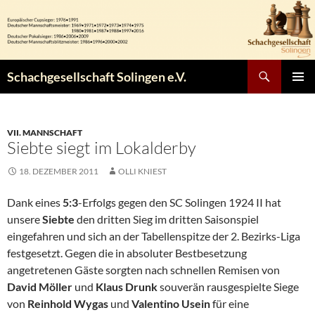
Zum
Inhalt
springen
Suchen
Schachgesellschaft Solingen e.V.
PRIMÄR
MENÜ
VII. MANNSCHAFT
Siebte siegt im Lokalderby
18. DEZEMBER 2011
OLLI KNIEST
Dank eines
5:3
-Erfolgs gegen den SC Solingen 1924 II hat
unsere
Siebte
den dritten Sieg im dritten Saisonspiel
eingefahren und sich an der Tabellenspitze der 2. Bezirks-Liga
festgesetzt. Gegen die in absoluter Bestbesetzung
angetretenen Gäste sorgten nach schnellen Remisen von
David Möller
und
Klaus
Drunk
souverän rausgespielte Siege
von
Reinhold Wygas
und
Valentino Usein
für eine