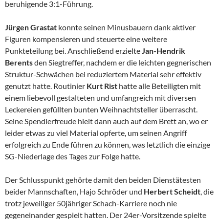
beruhigende 3:1-Führung.
Jürgen Grastat
konnte seinen Minusbauern dank aktiver
Figuren kompensieren und steuerte eine weitere
Punkteteilung bei. Anschließend erzielte
Jan-Hendrik
Berents
den Siegtreffer, nachdem er die leichten gegnerischen
Struktur-Schwächen bei reduziertem Material sehr effektiv
genutzt hatte. Routinier
Kurt Rist
hatte alle Beteiligten mit
einem liebevoll gestalteten und umfangreich mit diversen
Leckereien gefüllten bunten Weihnachtsteller überrascht.
Seine Spendierfreude hielt dann auch auf dem Brett an, wo er
leider etwas zu viel Material opferte, um seinen Angriff
erfolgreich zu Ende führen zu können, was letztlich die einzige
SG-Niederlage des Tages zur Folge hatte.
Der Schlusspunkt gehörte damit den beiden Dienstätesten
beider Mannschaften, Hajo Schröder und
Herbert Scheidt
, die
trotz jeweiliger 50jähriger Schach-Karriere noch nie
gegeneinander gespielt hatten. Der 24er-Vorsitzende spielte