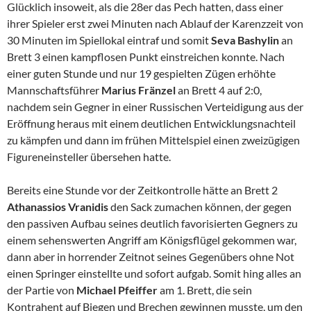
Glücklich insoweit, als die 28er das Pech hatten, dass einer
ihrer Spieler erst zwei Minuten nach Ablauf der Karenzzeit von
30 Minuten im Spiellokal eintraf und somit
Seva Bashylin
an
Brett 3 einen kampflosen Punkt einstreichen konnte. Nach
einer guten Stunde und nur 19 gespielten Zügen erhöhte
Mannschaftsführer
Marius Fränzel
an Brett 4 auf 2:0,
nachdem sein Gegner in einer Russischen Verteidigung aus der
Eröffnung heraus mit einem deutlichen Entwicklungsnachteil
zu kämpfen und dann im frühen Mittelspiel einen zweizügigen
Figureneinsteller übersehen hatte.
Bereits eine Stunde vor der Zeitkontrolle hätte an Brett 2
Athanassios Vranidis
den Sack zumachen können, der gegen
den passiven Aufbau seines deutlich favorisierten Gegners zu
einem sehenswerten Angriff am Königsflügel gekommen war,
dann aber in horrender Zeitnot seines Gegenübers ohne Not
einen Springer einstellte und sofort aufgab. Somit hing alles an
der Partie von
Michael Pfeiffer
am 1. Brett, die sein
Kontrahent auf Biegen und Brechen gewinnen musste, um den