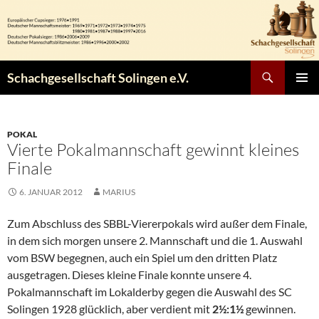
Zum
Inhalt
springen
Suchen
Schachgesellschaft Solingen e.V.
PRIMÄR
MENÜ
POKAL
Vierte Pokalmannschaft gewinnt kleines
Finale
6. JANUAR 2012
MARIUS
Zum Abschluss des SBBL-Viererpokals wird außer dem Finale,
in dem sich morgen unsere 2. Mannschaft und die 1. Auswahl
vom BSW begegnen, auch ein Spiel um den dritten Platz
ausgetragen. Dieses kleine Finale konnte unsere 4.
Pokalmannschaft im Lokalderby gegen die Auswahl des SC
Solingen 1928 glücklich, aber verdient mit
2½:1½
gewinnen.