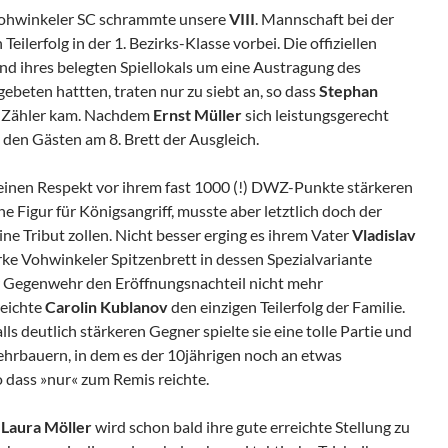
Vohwinkeler SC schrammte unsere
VIII
. Mannschaft bei der
Teilerfolg in der 1. Bezirks-Klasse vorbei. Die offiziellen
nd ihres belegten Spiellokals um eine Austragung des
beten hattten, traten nur zu siebt an, so dass
Stephan
 Zähler kam. Nachdem
Ernst Müller
sich leistungsgerecht
 den Gästen am 8. Brett der Ausgleich.
einen Respekt vor ihrem fast 1000 (!) DWZ-Punkte stärkeren
e Figur für Königsangriff, musste aber letztlich doch der
e Tribut zollen. Nicht besser erging es ihrem Vater
Vladislav
arke Vohwinkeler Spitzenbrett in dessen Spezialvariante
r Gegenwehr den Eröffnungsnachteil nicht mehr
reichte
Carolin
Kublanov
den einzigen Teilerfolg der Familie.
s deutlich stärkeren Gegner spielte sie eine tolle Partie und
ehrbauern, in dem es der 10jährigen noch an etwas
 dass »nur« zum Remis reichte.
Laura Möller
wird schon bald ihre gute erreichte Stellung zu