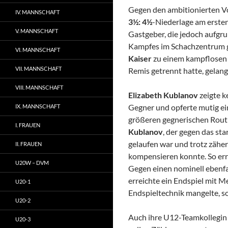
Gegen den ambitionierten 
IV. MANNSCHAFT
3½: 4½
-Niederlage am ersten 
V. MANNSCHAFT
Gastgeber, die jedoch aufgru
Kampfes im Schachzentrum ge
VI. MANNSCHAFT
Kaiser
zu einem kampflosen
VII. MANNSCHAFT
Remis getrennt hatte, gelang
VIII. MANNSCHAFT
Elizabeth Kublanov
zeigte k
Gegner und opferte mutig ein
IX. MANNSCHAFT
größeren gegnerischen Routin
I. FRAUEN
Kublanov
, der gegen das st
gelaufen war und trotz zähe
II. FRAUEN
kompensieren konnte. So er
U20W – DVM
Gegen einen nominell ebenfall
erreichte ein Endspiel mit M
U20-1
Endspieltechnik mangelte, so
U20-2
Auch ihre U12-Teamkollegin
U20-3