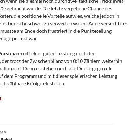
ch wenn sie diesmal noch durch zwei taktische Tricks ihres
raße gebracht wurde. Die letzte vergebene Chance des
ksten
, die positionelle Vorteile aufwies, welche jedoch in
 Position sehr schwer zu verwerten waren. Anne versuchte es
musste am Ende doch frustriert in die Punkteteilung
erlage perfekt war.
Porstmann
mit einer guten Leistung noch den
, der trotz der Zwischenbilanz von 0:10 Zählern weiterhin
alt macht. Denn es stehen noch alle Duelle gegen die
f dem Programm und mit dieser spielerischen Leistung
ch zählbare Erfolge einstellen.
ft
avigation
RAG
-Pokal