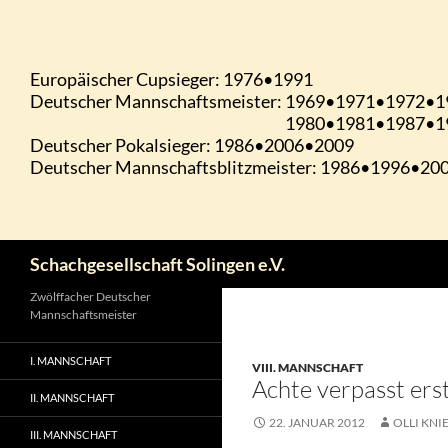
Zum
Inhalt
springen
Suchen
Schachgesellschaft Solingen e.V.
Zwölffacher Deutscher
Mannschaftsmeister
I. MANNSCHAFT
VIII. MANNSCHAFT
Achte verpasst er
II. MANNSCHAFT
22. JANUAR 2012
OLLI KNI
III. MANNSCHAFT