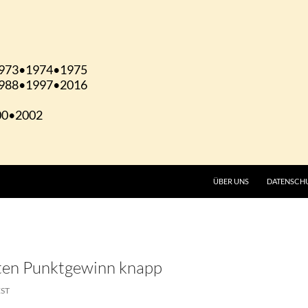
ÜBER UNS
DATENSCH
sten Punktgewinn knapp
EST