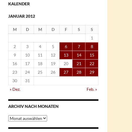
KALENDER
JANUAR 2012
M
D
M
D
F
S
S
1
2
3
4
5
6
7
8
9
10
11
12
13
14
15
16
17
18
19
20
21
22
23
24
25
26
27
28
29
30
31
« Dez.
Feb. »
ARCHIV NACH MONATEN
Archiv
nach
Monaten