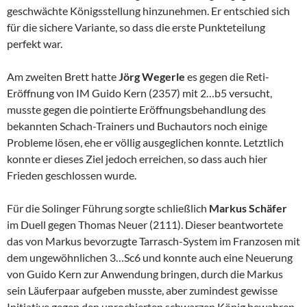
geschwächte Königsstellung hinzunehmen. Er entschied sich
für die sichere Variante, so dass die erste Punkteteilung
perfekt war.
Am zweiten Brett hatte
Jörg Wegerle
es gegen die Reti-
Eröffnung von IM Guido Kern (2357) mit 2…b5 versucht,
musste gegen die pointierte Eröffnungsbehandlung des
bekannten Schach-Trainers und Buchautors noch einige
Probleme lösen, ehe er völlig ausgeglichen konnte. Letztlich
konnte er dieses Ziel jedoch erreichen, so dass auch hier
Frieden geschlossen wurde.
Für die Solinger Führung sorgte schließlich
Markus Schäfer
im Duell gegen Thomas Neuer (2111). Dieser beantwortete
das von Markus bevorzugte Tarrasch-System im Franzosen mit
dem ungewöhnlichen 3…Sc6 und konnte auch eine Neuerung
von Guido Kern zur Anwendung bringen, durch die Markus
sein Läuferpaar aufgeben musste, aber zumindest gewisse
Initiative gegen den unrochierten schwarzen König bewahren