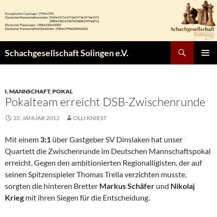
Zum
Inhalt
springen
Suchen
Schachgesellschaft Solingen e.V.
PRIMÄR
MENÜ
I. MANNSCHAFT
,
POKAL
Pokalteam erreicht DSB-Zwischenrunde
22. JANUAR 2012
OLLI KNIEST
Mit einem
3:1
über Gastgeber SV Dinslaken hat unser
Quartett die Zwischenrunde im Deutschen Mannschaftspokal
erreicht. Gegen den ambitionierten Regionalligisten, der auf
seinen Spitzenspieler Thomas Trella verzichten musste,
sorgten die hinteren Bretter
Markus Schäfer
und
Nikolaj
Krieg
mit ihren Siegen für die Entscheidung.