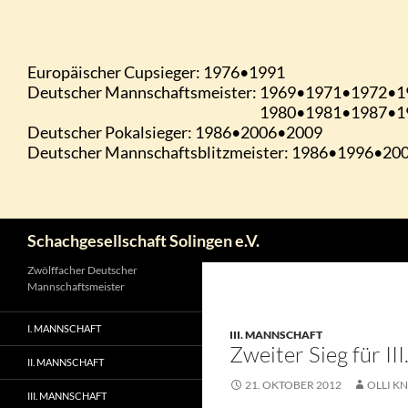
Zum
Inhalt
springen
Suchen
Schachgesellschaft Solingen e.V.
Zwölffacher Deutscher
Mannschaftsmeister
I. MANNSCHAFT
III. MANNSCHAFT
Zweiter Sieg für II
II. MANNSCHAFT
21. OKTOBER 2012
OLLI KN
III. MANNSCHAFT