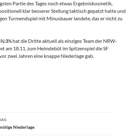
ngsten Partie des Tages noch etwas Ergebniskosmetik,
positionell klar besserer Stellung taktisch gepatzt hatte und
igen Turmendspiel mit Minusbauer landete, das er nicht zu
4½:3½
hat die Dritte aktuell als einziges Team der NRW-
tet am 18.11. zum Heimdebüt im Spitzenspiel die SF
vor zwei Jahren eine knappe Niederlage gab.
avigation
RAG
nnötige Niederlage