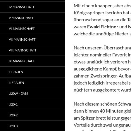
Mit einem knappen, aber ab
IV. MANNSCHAFT
Königsspringer Iserlohn hat
V. MANNSCHAFT
überraschend sogar an die T
waren
Ewald Fichtner
und
M
VI. MANNSCHAFT
welche die unnötige Nieder
VII. MANNSCHAFT
Nach unserem Überraschungs
VIII. MANNSCHAFT
leichter nomineller Favorit i
etwas unglücklich verloren h
IX. MANNSCHAFT
ausgeglichene Kampf, bevor
I. FRAUEN
zahmen Zweispringer-Aufbau 
jedoch lediglich irreperabel
II. FRAUEN
nüchtern ausgekontert wurd
U20W – DVM
Nach diesem schönen Schwarz-
U20-1
dann binnen 40 Minuten glei
U20-2
am Spitzenbrett leistungsge
Vorteile durch zwei ungenau
U20-3