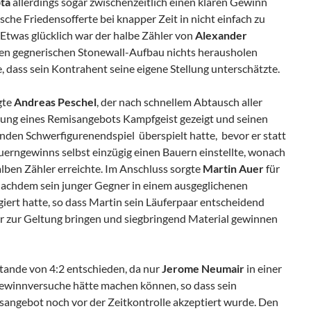
ta
allerdings sogar zwischenzeitlich einen klaren Gewinn
sche Friedensofferte bei knapper Zeit in nicht einfach zu
 Etwas glücklich war der halbe Zähler von
Alexander
sten gegnerischen Stonewall-Aufbau nichts herausholen
, dass sein Kontrahent seine eigene Stellung unterschätzte.
gte
Andreas Peschel
, der nach schnellem Abtausch aller
nung eines Remisangebots Kampfgeist gezeigt und seinen
den Schwerfigurenendspiel überspielt hatte, bevor er statt
erngewinns selbst einzügig einen Bauern einstellte, wonach
halben Zähler erreichte. Im Anschluss sorgte
Martin Auer
für
 nachdem sein junger Gegner in einem ausgeglichenen
iert hatte, so dass Martin sein Läuferpaar entscheidend
r zur Geltung bringen und siegbringend Material gewinnen
ande von 4:2 entschieden, da nur
Jerome Neumair
in einer
ewinnversuche hätte machen können, so dass sein
angebot noch vor der Zeitkontrolle akzeptiert wurde. Den