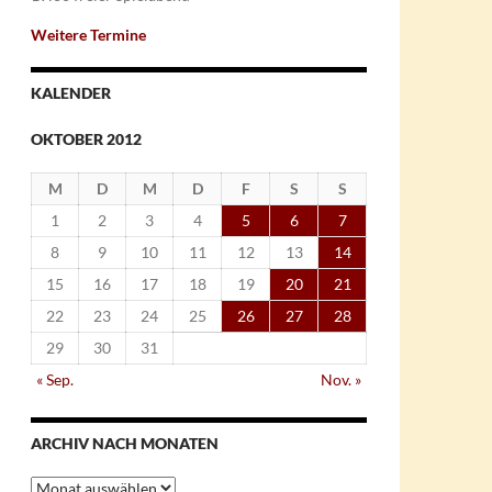
Weitere Termine
KALENDER
OKTOBER 2012
M
D
M
D
F
S
S
1
2
3
4
5
6
7
8
9
10
11
12
13
14
15
16
17
18
19
20
21
22
23
24
25
26
27
28
29
30
31
« Sep.
Nov. »
ARCHIV NACH MONATEN
Archiv