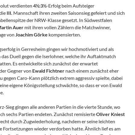
solut verdienten
4½:3½
-Erfolg beim Aufsteiger
 die
III.
Mannschaft ihren zweiten Saisonsieg gefeiert und sich
abellenspitze der NRW-Klasse gesetzt. In Südwestfalen
artin Auer
mit ihren vollen Zählern die Matchwinner,
lage von
Joachim Görke
kompensierten.
erfolg in Gerresheim gingen wir hochmotiviert und als
n das Duell gegen die Iserlohner, welche ihr Auftaktmatch
atten. Es entwickelte sich zunächst der erwartet
 der Gegner von
Ewald Fichtner
nach einem zunächst eher
gegen Caro-Kann plötzlich extrem aggressiv spielte, dabei
 seine eigene Königsstellung schwächte, so dass er von Ewald
e.
Sieg gingen alle anderen Partien in die vierte Stunde, wo
ch sechs Partien endeten. Zunächst remisierte
Oliver Kniest
recht durch Zugwiederholung, nachdem er seine leichten
e Fortsetzungen wieder verdorben hatte. Ähnlich lief es am