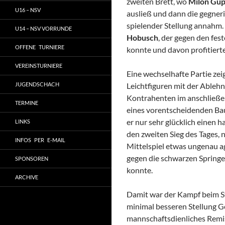
zweiten Brett, wo
Milon Gup
U16 – NSV
ausließ und dann die gegneri
spielender Stellung annahm.
U14 – NSV VORRUNDE
Hobusch
, der gegen den fe
OFFENE TURNIERE
konnte und davon profitierte
VEREINSTURNIERE
Eine wechselhafte Partie zei
JUGENDSCHACH
Leichtfiguren mit der Ableh
Kontrahenten im anschließen
TERMINE
eines vorentscheidenden Bau
er nur sehr glücklich einen 
LINKS
den zweiten Sieg des Tages,
INFOS PER E-MAIL
Mittelspiel etwas ungenau ag
gegen die schwarzen Springe
SPONSOREN
konnte.
ARCHIVE
Damit war der Kampf beim St
minimal besseren Stellung G
mannschaftsdienliches Remis