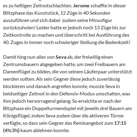
es zu heftigen Zeitnotschlachten.
Jerome
schaffte in dieser
Blitzphase das Kunststück, 12 Züge in 40 Sekunden
auszuführen und sich dabei zudem seine Minusfigur
zurückzuholen! Leider hatte er jedoch noch 13 Züge bis zur
Zeitkontrolle zu machen und überschritt bei Ausführung des
40. Zuges in immer noch schwieriger Stellung die Bedenkzeit!
Damit hing nun alles von
Seva
ab, der freiwillig einen
Zentrumsbauern abgegeben hatte, um zwei Freibauern am
Damenflügel zu bilden, die von seinem Läuferpaar unterstützt
werden sollten. Als sein Gegner diese jedoch zuverlässig
blockieren und danach angreifen konnte, musste Seva in
beidseitiger Zeitnot in den Defensiv-Modus umschalten, was
ihm jedoch hervorragend gelang. So erreichte er nach der
Bltzphase ein Doppelturmendspiel mit jeweils drei Bauern am
Königsflügel, indem Seva zudem über die aktiveren Türme
verfügte, so dass sein Gegner das Remisangebot zum
17:15
(4½:3½)
kaum ablehnen konnte.