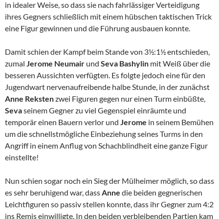
in idealer Weise, so dass sie nach fahrlässiger Verteidigung
ihres Gegners schließlich mit einem hübschen taktischen Trick
eine Figur gewinnen und die Führung ausbauen konnte.
Damit schien der Kampf beim Stande von 3½:1½ entschieden,
zumal
Jerome Neumair
und
Seva Bashylin
mit Weiß über die
besseren Aussichten verfügten. Es folgte jedoch eine für den
Jugendwart nervenaufreibende halbe Stunde, in der zunächst
Anne Reksten
zwei Figuren gegen nur einen Turm einbüßte,
Seva
seinem Gegner zu viel Gegenspiel einräumte und
temporär einen Bauern verlor und
Jerome
in seinem Bemühen
um die schnellstmögliche Einbeziehung seines Turms in den
Angriff in einem Anflug von Schachblindheit eine ganze Figur
einstellte!
Nun schien sogar noch ein Sieg der Mülheimer möglich, so dass
es sehr beruhigend war, dass
Anne
die beiden gegnerischen
Leichtfiguren so passiv stellen konnte, dass ihr Gegner zum 4:2
ins Remis einwilligte. In den beiden verbleibenden Partien kam