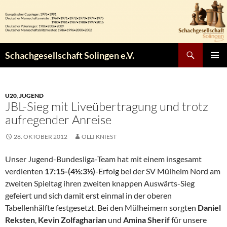
Zum
Inhalt
springen
Suchen
Schachgesellschaft Solingen e.V.
PRIMÄR
MENÜ
U20
,
JUGEND
JBL-Sieg mit Liveübertragung und trotz
aufregender Anreise
28. OKTOBER 2012
OLLI KNIEST
Unser Jugend-Bundesliga-Team hat mit einem insgesamt
verdienten
17:15-(4½:3½)
-Erfolg bei der SV Mülheim Nord am
zweiten Spieltag ihren zweiten knappen Auswärts-Sieg
gefeiert und sich damit erst einmal in der oberen
Tabellenhälfte festgesetzt. Bei den Mülheimern sorgten
Daniel
Reksten
,
Kevin Zolfagharian
und
Amina
Sherif
für unsere