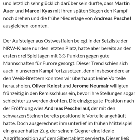
und letztlich sehr glücklich darüber sein durfte, dass
Martin
Auer
und
Marcel Kyas
mit ihren späten Siegen den Kampf
noch drehen und die frühe Niederlage von
Andreas Peschel
ausgleichen konnten.
Der Aufsteiger aus Ostwestfalen belegt in der Setzliste der
NRW-Klasse nur den letzten Platz, hatte aber bereits an den
ersten drei Spieltagen mit 3:3 Punkten gegen gute
Mannschaften für Furore gesorgt. Dieser Trend schien sich
auch in unserem Kampf fortzusetzen, denn insbesondere an
den Weiß-Brettern konnten wir überhaupt keine Vorteile
herausholen.
Oliver Kniest
und
Jerome Neumair
willigten
frühzeitig in den Remisschluss ein, bevor ihre Stellungen sogar
schlechter zu werden drohten. Die einzige gute Position nach
der Eröffnung wies
Andreas Peschel
auf, der mit den
schwarzen Steinen bereits positionelle Vorteile angehäuft
hatte. Doch ausgerechnet ihm unterlief im frühen Mittelspiel
ein grauenhafter Zug, der seinem Gegner eine ideale
Angriffsposition auf dem Silbertablett servierte. Dieser ließ