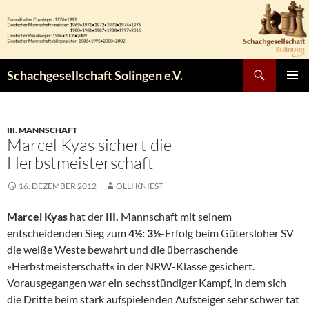
Zum
Inhalt
springen
Suchen
Schachgesellschaft Solingen e.V.
PRIMÄR
MENÜ
III. MANNSCHAFT
Marcel Kyas sichert die
Herbstmeisterschaft
16. DEZEMBER 2012
OLLI KNIEST
Marcel Kyas
hat der
III.
Mannschaft mit seinem
entscheidenden Sieg zum
4½: 3½
-Erfolg beim Gütersloher SV
die weiße Weste bewahrt und die überraschende
»Herbstmeisterschaft« in der NRW-Klasse gesichert.
Vorausgegangen war ein sechsstündiger Kampf, in dem sich
die Dritte beim stark aufspielenden Aufsteiger sehr schwer tat