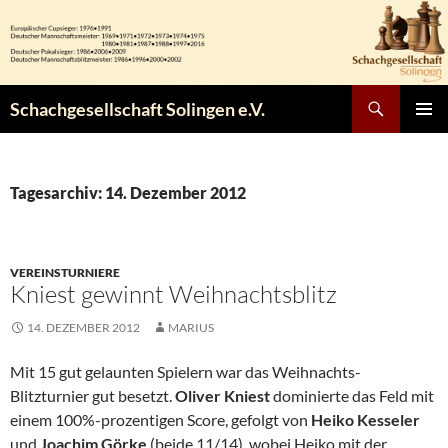
Zum
Inhalt
springen
Suchen
Schachgesellschaft Solingen e.V.
PRIMÄR
MENÜ
Tagesarchiv: 14. Dezember 2012
VEREINSTURNIERE
Kniest gewinnt Weihnachtsblitz
14. DEZEMBER 2012
MARIUS
Mit 15 gut gelaunten Spielern war das Weihnachts-
Blitzturnier gut besetzt.
Oliver Kniest
dominierte das Feld mit
einem 100%-prozentigen Score, gefolgt von
Heiko Kesseler
und
Joachim Görke
(beide 11/14), wobei Heiko mit der