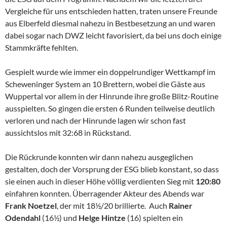
Vergleiche für uns entschieden hatten, traten unsere Freunde
aus Elberfeld diesmal nahezu in Bestbesetzung an und waren
dabei sogar nach DWZ leicht favorisiert, da bei uns doch einige
Stammkräfte fehlten.
Gespielt wurde wie immer ein doppelrundiger Wettkampf im
Scheweninger System an 10 Brettern, wobei die Gäste aus
Wuppertal vor allem in der Hinrunde ihre große Blitz-Routine
ausspielten. So gingen die ersten 6 Runden teilweise deutlich
verloren und nach der Hinrunde lagen wir schon fast
aussichtslos mit 32:68 in Rückstand.
Die Rückrunde konnten wir dann nahezu ausgeglichen
gestalten, doch der Vorsprung der ESG blieb konstant, so dass
sie einen auch in dieser Höhe völlig verdienten Sieg mit
120:80
einfahren konnten. Überragender Akteur des Abends war
Frank Noetzel
, der mit 18½/20 brillierte. Auch
Rainer
Odendahl
(16½) und
Helge
Hintze
(16) spielten ein