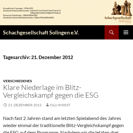
Zum
Inhalt
springen
Suchen
Schachgesellschaft Solingen e.V.
PRIMÄR
MENÜ
Tagesarchiv: 21. Dezember 2012
VERSCHIEDENES
Klare Niederlage im Blitz-
Vergleichskampf gegen die ESG
21. DEZEMBER 2012
OLLI KNIEST
Nach fast 2 Jahren stand am letzten Spielabend des Jahres
wieder einmal der traditionelle Blitz-Vergleichskampf gegen
die ESG auf dem Programm. Nachdem wir die letzten drei