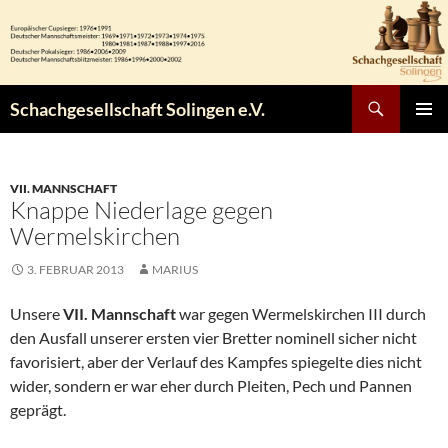
Zum
Inhalt
springen
Suchen
Schachgesellschaft Solingen e.V.
PRIMÄR
MENÜ
VII. MANNSCHAFT
Knappe Niederlage gegen
Wermelskirchen
3. FEBRUAR 2013
MARIUS
Unsere
VII. Mannschaft
war gegen Wermelskirchen III durch
den Ausfall unserer ersten vier Bretter nominell sicher nicht
favorisiert, aber der Verlauf des Kampfes spiegelte dies nicht
wider, sondern er war eher durch Pleiten, Pech und Pannen
geprägt.