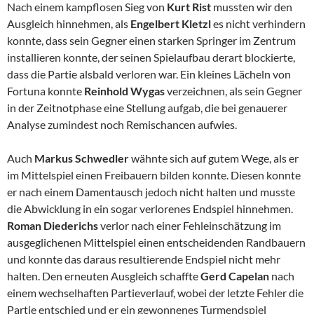
Nach einem kampflosen Sieg von
Kurt Rist
mussten wir den
Ausgleich hinnehmen, als
Engelbert Kletzl
es nicht verhindern
konnte, dass sein Gegner einen starken Springer im Zentrum
installieren konnte, der seinen Spielaufbau derart blockierte,
dass die Partie alsbald verloren war. Ein kleines Lächeln von
Fortuna konnte
Reinhold Wygas
verzeichnen, als sein Gegner
in der Zeitnotphase eine Stellung aufgab, die bei genauerer
Analyse zumindest noch Remischancen aufwies.
Auch
Markus Schwedler
wähnte sich auf gutem Wege, als er
im Mittelspiel einen Freibauern bilden konnte. Diesen konnte
er nach einem Damentausch jedoch nicht halten und musste
die Abwicklung in ein sogar verlorenes Endspiel hinnehmen.
Roman Diederichs
verlor nach einer Fehleinschätzung im
ausgeglichenen Mittelspiel einen entscheidenden Randbauern
und konnte das daraus resultierende Endspiel nicht mehr
halten. Den erneuten Ausgleich schaffte
Gerd Capelan
nach
einem wechselhaften Partieverlauf, wobei der letzte Fehler die
Partie entschied und er ein gewonnenes Turmendspiel