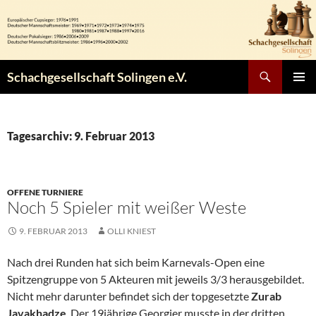
Zum
Inhalt
springen
Suchen
Schachgesellschaft Solingen e.V.
PRIMÄR
MENÜ
Tagesarchiv: 9. Februar 2013
OFFENE TURNIERE
Noch 5 Spieler mit weißer Weste
9. FEBRUAR 2013
OLLI KNIEST
Nach drei Runden hat sich beim Karnevals-Open eine
Spitzengruppe von 5 Akteuren mit jeweils 3/3 herausgebildet.
Nicht mehr darunter befindet sich der topgesetzte
Zurab
Javakhadze
. Der 19jährige Georgier musste in der dritten