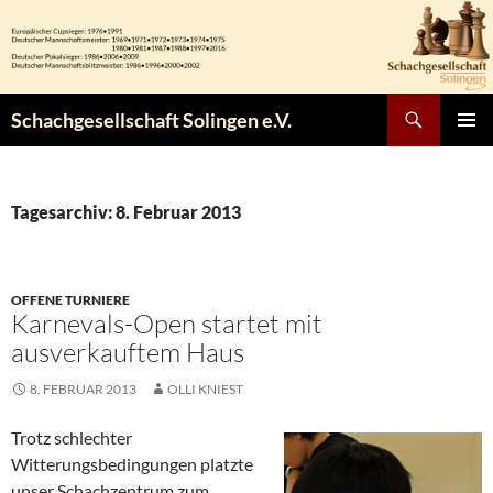
Zum
Inhalt
springen
Suchen
Schachgesellschaft Solingen e.V.
PRIMÄR
MENÜ
Tagesarchiv: 8. Februar 2013
OFFENE TURNIERE
Karnevals-Open startet mit
ausverkauftem Haus
8. FEBRUAR 2013
OLLI KNIEST
Trotz schlechter
Witterungsbedingungen platzte
unser Schachzentrum zum