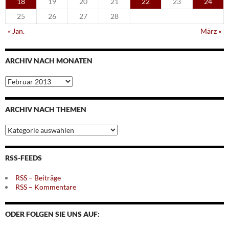
18
19
20
21
22
23
24
25
26
27
28
« Jan.
März »
ARCHIV NACH MONATEN
Archiv
nach
Monaten
ARCHIV NACH THEMEN
Archiv
nach
Themen
RSS-FEEDS
RSS – Beiträge
RSS – Kommentare
ODER FOLGEN SIE UNS AUF: