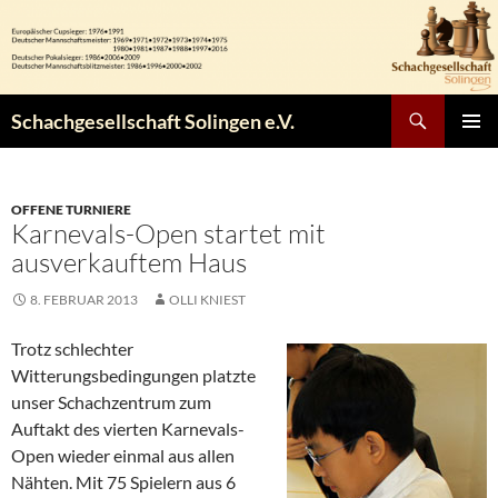
Zum
Inhalt
springen
Suchen
Schachgesellschaft Solingen e.V.
PRIMÄR
MENÜ
OFFENE TURNIERE
Karnevals-Open startet mit
ausverkauftem Haus
8. FEBRUAR 2013
OLLI KNIEST
Trotz schlechter
Witterungsbedingungen platzte
unser Schachzentrum zum
Auftakt des vierten Karnevals-
Open wieder einmal aus allen
Nähten. Mit 75 Spielern aus 6