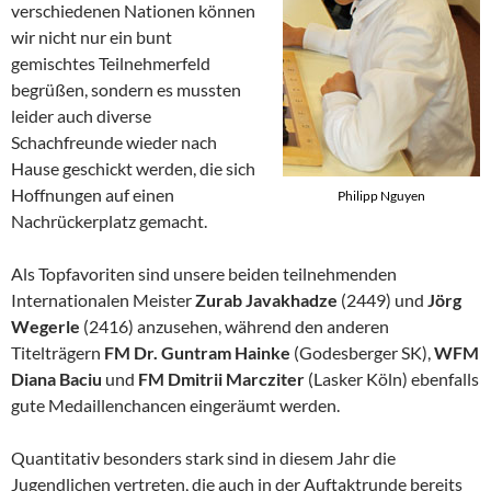
verschiedenen Nationen können
wir nicht nur ein bunt
gemischtes Teilnehmerfeld
begrüßen, sondern es mussten
leider auch diverse
Schachfreunde wieder nach
Hause geschickt werden, die sich
Hoffnungen auf einen
Philipp Nguyen
Nachrückerplatz gemacht.
Als Topfavoriten sind unsere beiden teilnehmenden
Internationalen Meister
Zurab Javakhadze
(2449) und
Jörg
Wegerle
(2416) anzusehen, während den anderen
Titelträgern
FM
Dr. Guntram Hainke
(Godesberger SK),
WFM
Diana Baciu
und
FM Dmitrii Marcziter
(Lasker Köln) ebenfalls
gute Medaillenchancen eingeräumt werden.
Quantitativ besonders stark sind in diesem Jahr die
Jugendlichen vertreten, die auch in der Auftaktrunde bereits