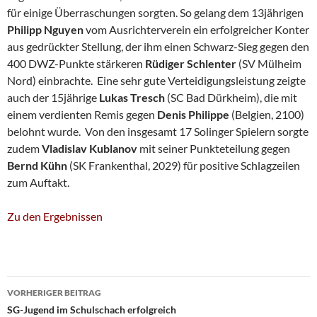
für einige Überraschungen sorgten. So gelang dem 13jährigen
Philipp Nguyen
vom Ausrichterverein ein erfolgreicher Konter
aus gedrückter Stellung, der ihm einen Schwarz-Sieg gegen den
400 DWZ-Punkte stärkeren
Rüdiger Schlenter
(SV Mülheim
Nord) einbrachte. Eine sehr gute Verteidigungsleistung zeigte
auch der 15jährige
Lukas Tresch
(SC Bad Dürkheim), die mit
einem verdienten Remis gegen
Denis Philippe
(Belgien, 2100)
belohnt wurde. Von den insgesamt 17 Solinger Spielern sorgte
zudem
Vladislav Kublanov
mit seiner Punkteteilung gegen
Bernd Kühn
(SK Frankenthal, 2029) für positive Schlagzeilen
zum Auftakt.
Zu den Ergebnissen
Beitragsnavigation
VORHERIGER BEITRAG
SG-Jugend im Schulschach erfolgreich