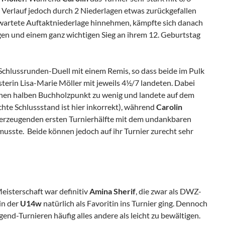
 Verlauf jedoch durch 2 Niederlagen etwas zurückgefallen
wartete Auftaktniederlage hinnehmen, kämpfte sich danach
gen und einem ganz wichtigen Sieg an ihrem 12. Geburtstag
 Schlussrunden-Duell mit einem Remis, so dass beide im Pulk
erin Lisa-Marie Möller mit jeweils 4½/7 landeten. Dabei
inen halben Buchholzpunkt zu wenig und landete auf dem
ichte Schlussstand ist hier inkorrekt), während
Carolin
berzeugenden ersten Turnierhälfte mit dem undankbaren
 musste. Beide können jedoch auf ihr Turnier zurecht sehr
eisterschaft war definitiv
Amina Sherif
, die zwar als DWZ-
in der
U14w
natürlich als Favoritin ins Turnier ging. Dennoch
gend-Turnieren häufig alles andere als leicht zu bewältigen.