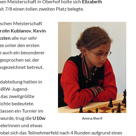
hen Meisterschaft in Oberhof holte sich
Elizabeth
it 7/8 einen tollen zweiten Platz belegte.
tschen Meisterschaft
rolin
Kublanov
,
Kevin
ksten
alle nur sehr
ze unter den ersten
le auch ein besonderer
esprochen sei, der
usgezeichnet betreut.
dabteilung hatten in
r NRW-Jugend-
s das zweitgrößte
ichte bedeutete.
klassen ein Turnier im
 wurde, trug die
U10w
Amina Sherif
ielerinnen und etwas
wobei sich das Teilnehmerfeld nach 4 Runden aufgrund eines