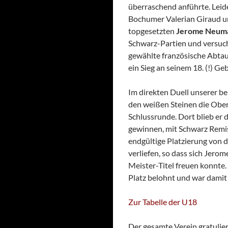
überraschend anführte. Leide
Bochumer Valerian Giraud u
topgesetzten
Jerome Neum
Schwarz-Partien und versuch
gewählte französische Abtau
ein Sieg an seinem 18. (!) Ge
Im direkten Duell unserer b
den weißen Steinen die Oberh
Schlussrunde. Dort blieb er
gewinnen, mit Schwarz Remis)
endgültige Platzierung von d
verliefen, so dass sich Jer
Meister-Titel freuen konnte
Platz belohnt und war damit 
Zur Tabelle der U18
Der gesamte Verein gratulier