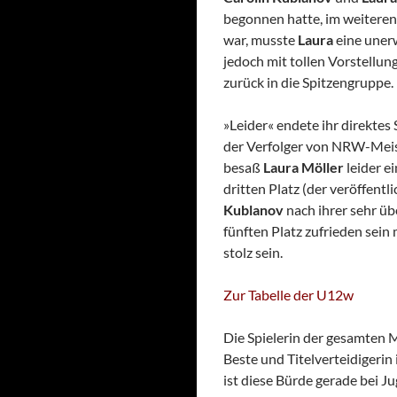
begonnen hatte, im weiteren
war, musste
Laura
eine uner
jedoch mit tollen Vorstellun
zurück in die Spitzengruppe.
»Leider« endete ihr direktes
der Verfolger von NRW-Meist
besaß
Laura Möller
leider e
dritten Platz (der veröffentl
Kublanov
nach ihrer sehr ü
fünften Platz zufrieden sein
stolz sein.
Zur Tabelle der U12w
Die Spielerin der gesamten M
Beste und Titelverteidigerin 
ist diese Bürde gerade bei Ju