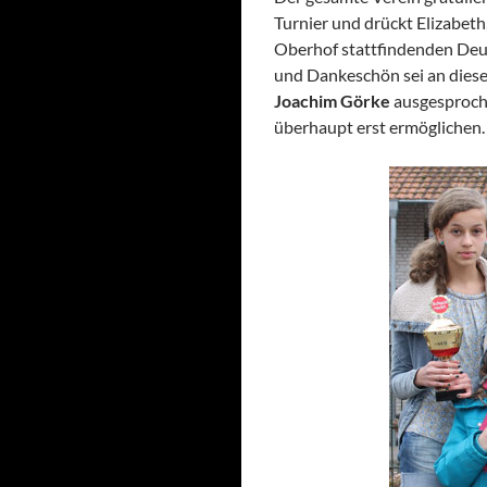
Turnier und drückt Elizabet
Oberhof stattfindenden Deu
und Dankeschön sei an diese
Joachim Görke
ausgesproche
überhaupt erst ermöglichen.