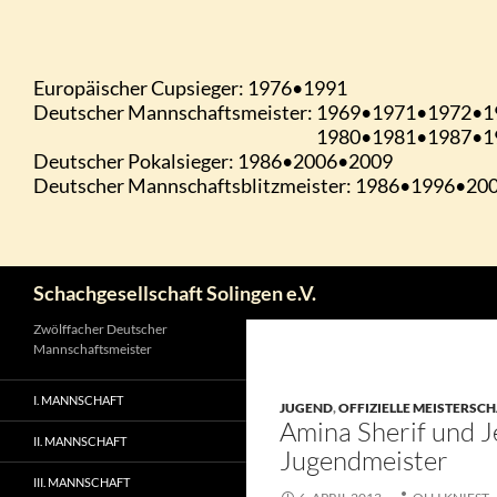
Zum
Inhalt
springen
Suchen
Schachgesellschaft Solingen e.V.
Zwölffacher Deutscher
Mannschaftsmeister
I. MANNSCHAFT
JUGEND
,
OFFIZIELLE MEISTERSC
Amina Sherif und 
II. MANNSCHAFT
Jugendmeister
III. MANNSCHAFT