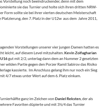
as Vorstellung noch beeindruckender, denn mit dem
ominierte sie das Turnier und holte sich ihren dritten NRW-
eser Form sollte sie bei ihrer vierten deutschen Meisterschaft
e Platzierung, den 7. Platz in der U12w aus dem Jahre 2011,
ragenden Vorstellungen unserer vier jungen Damen hatten es
ht leicht, auf diesem Level mitzuhalten.
Kevin Zolfagharian
n
U16
gut mit 2/2, unterlag dann dem an Nummer 2 gesetzten
iner wilden Partie gegen den Porzer Ramil Sabirov das Risiko
erlage kassierte. Im Anschluss gelang ihm nur noch ein Sieg
 mit 4/7 etwas unter Wert auf dem 6. Platz einkam.
 Turnierhälfte ganz im Zeichen von
Daniel Reksten
, der als
ehrere Favoriten düpierte und mit 3½/4 das Turnier