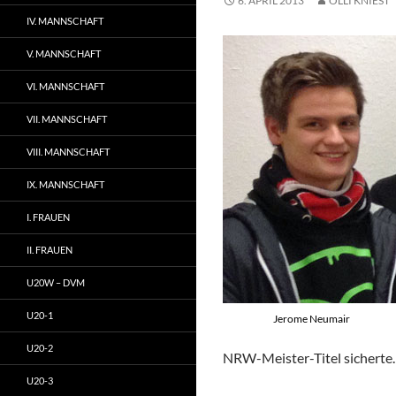
6. APRIL 2013
OLLI KNIEST
IV. MANNSCHAFT
V. MANNSCHAFT
VI. MANNSCHAFT
VII. MANNSCHAFT
VIII. MANNSCHAFT
IX. MANNSCHAFT
I. FRAUEN
II. FRAUEN
U20W – DVM
U20-1
Jerome Neumair
U20-2
NRW-Meister-Titel sicherte.
U20-3