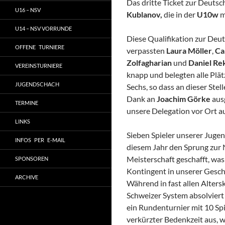
Das dritte Ticket zur Deutsc
U16 – NSV
Kublanov,
die in der
U10w
m
U14 – NSV VORRUNDE
Diese Qualifikation zur Deu
OFFENE TURNIERE
verpassten
Laura Möller
,
Ca
Zolfagharian
und
Daniel Re
VEREINSTURNIERE
knapp und belegten alle Plät
JUGENDSCHACH
Sechs, so dass an dieser Stel
Dank an
Joachim Görke
ausg
TERMINE
unsere Delegation vor Ort a
LINKS
Sieben Spieler unserer Jugen
INFOS PER E-MAIL
diesem Jahr den Sprung zu
Meisterschaft geschafft, wa
SPONSOREN
Kontingent in unserer Gesch
ARCHIVE
Während in fast allen Alters
Schweizer System absolviert
ein Rundenturnier mit 10 Sp
verkürzter Bedenkzeit aus, 