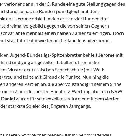
r verlor er dann in der 5. Runde eine gute Stellung gegen den
nd stand so nach 5 Runden punktgleich mit dem
air
dar. Jerome erhielt in den ersten vier Runden drei
te dreimal vergeblich, gegen die von seinen Gegnern
schvariante mehr als einen halben Zähler zu erringen. Doch
burtstag führte ihn wieder an die Tabellenspitze heran.
eiden Jugend-Bundesliga-Spitzenbretter behielt
Jerome
mit
and und ging als geteilter Tabellenführer in die
 dem Muster der russischen Schachschule (mit Weiß
 treu und teilte mit Giraud die Punkte. Nun hing die
en anderen Partien ab, die aber vollständig in seinem Sinne
ome mit 5/7 und der besten Buchholz-Wertung über den NRW-
.
Daniel
wurde für sein exzellentes Turnier mit dem vierten
der stärkste Spieler des jüngeren Jahrgangs.
t unseren »glorreichen Sieben« für ihr hervorragendes