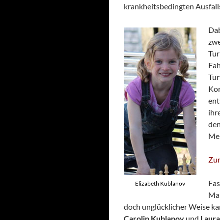
krankheitsbedingten Ausfalls
Dab
zwe
Tur
Fah
Tur
Kon
ent
ihr
den
Mei
Zur
Fas
Elizabeth Kublanov
Man
doch unglücklicher Weise ka
Carolin Kublanov
und
Laura