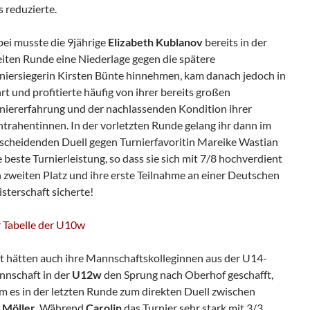
 reduzierte.
ei musste die 9jährige
Elizabeth Kublanov
bereits in der
iten Runde eine Niederlage gegen die spätere
niersiegerin Kirsten Bünte hinnehmen, kam danach jedoch in
rt und profitierte häufig von ihrer bereits großen
niererfahrung und der nachlassenden Kondition ihrer
trahentinnen. In der vorletzten Runde gelang ihr dann im
scheidenden Duell gegen Turnierfavoritin Mareike Wastian
e beste Turnierleistung, so dass sie sich mit 7/8 hochverdient
 zweiten Platz und ihre erste Teilnahme an einer Deutschen
sterschaft sicherte!
 Tabelle der U10w
t hätten auch ihre Mannschaftskolleginnen aus der U14-
nschaft in der
U12w
den Sprung nach Oberhof geschafft,
m es in der letzten Runde zum direkten Duell zwischen
 Möller.
Während
Carolin
das Turnier sehr stark mit 3/3