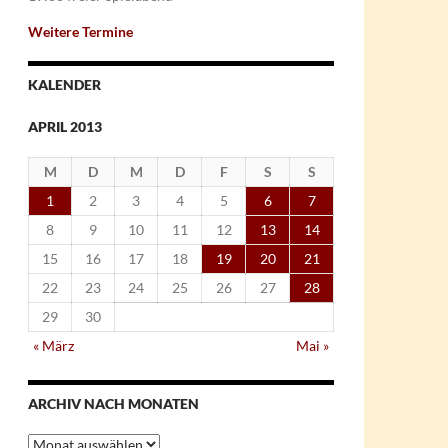
Weitere Termine
KALENDER
APRIL 2013
M
D
M
D
F
S
S
1
2
3
4
5
6
7
8
9
10
11
12
13
14
15
16
17
18
19
20
21
22
23
24
25
26
27
28
29
30
« März
Mai »
ARCHIV NACH MONATEN
Archiv