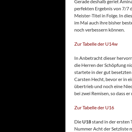
Gerade deshalb geriet Amin
perfekten Ergebnis von 7/7 d
Meister-Titel in Folge. In di
im Mai auch ihre bisher best
noch verbessern können.
Zur Tabelle der U14w
In Anbetracht dieser hervor
die Herren der Schöpfung nic
startete in der gut besetzte
Carsten Hecht, bevor er in e
übertrieb und noch eine Nied
bei zwei Remisen, so dass er
Zur Tabelle der U16
Die
U18
stand in der ersten
Nummer Acht der Setzliste m