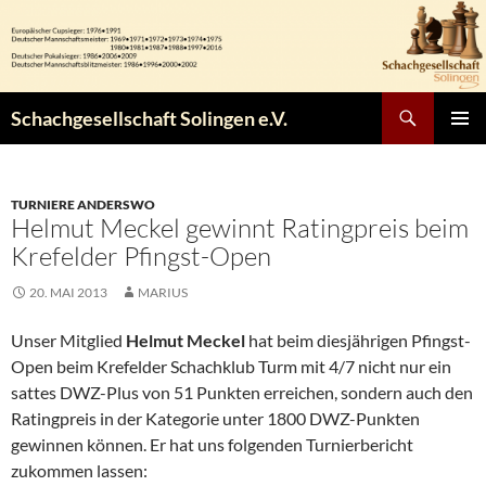
Zum
Inhalt
springen
Suchen
Schachgesellschaft Solingen e.V.
PRIMÄR
MENÜ
TURNIERE ANDERSWO
Helmut Meckel gewinnt Ratingpreis beim
Krefelder Pfingst-Open
20. MAI 2013
MARIUS
Unser Mitglied
Helmut Meckel
hat beim diesjährigen Pfingst-
Open beim Krefelder Schachklub Turm mit 4/7 nicht nur ein
sattes DWZ-Plus von 51 Punkten erreichen, sondern auch den
Ratingpreis in der Kategorie unter 1800 DWZ-Punkten
gewinnen können. Er hat uns folgenden Turnierbericht
zukommen lassen: