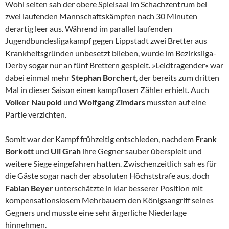
Wohl selten sah der obere Spielsaal im Schachzentrum bei
zwei laufenden Mannschaftskämpfen nach 30 Minuten
derartig leer aus. Während im parallel laufenden
Jugendbundesligakampf gegen Lippstadt zwei Bretter aus
Krankheitsgründen unbesetzt blieben, wurde im Bezirksliga-
Derby sogar nur an fünf Brettern gespielt. »Leidtragender« war
dabei einmal mehr
Stephan Borchert
, der bereits zum dritten
Mal in dieser Saison einen kampflosen Zähler erhielt. Auch
Volker Naupold
und
Wolfgang Zimdars
mussten auf eine
Partie verzichten.
Somit war der Kampf frühzeitig entschieden, nachdem
Frank
Borkott
und
Uli Grah
ihre Gegner sauber überspielt und
weitere Siege eingefahren hatten. Zwischenzeitlich sah es für
die Gäste sogar nach der absoluten Höchststrafe aus, doch
Fabian Beyer
unterschätzte in klar besserer Position mit
kompensationslosem Mehrbauern den Königsangriff seines
Gegners und musste eine sehr ärgerliche Niederlage
hinnehmen.