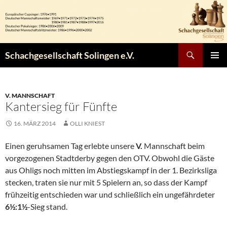
Zum
Inhalt
springen
Suchen
Schachgesellschaft Solingen e.V.
PRIMÄR
MENÜ
V. MANNSCHAFT
Kantersieg für Fünfte
16. MÄRZ 2014
OLLI KNIEST
Einen geruhsamen Tag erlebte unsere
V.
Mannschaft beim
vorgezogenen Stadtderby gegen den OTV. Obwohl die Gäste
aus Ohligs noch mitten im Abstiegskampf in der 1. Bezirksliga
stecken, traten sie nur mit 5 Spielern an, so dass der Kampf
frühzeitig entschieden war und schließlich ein ungefährdeter
6½:1½
-Sieg stand.