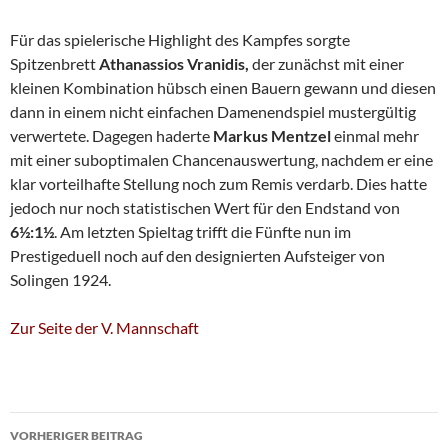
Für das spielerische Highlight des Kampfes sorgte
Spitzenbrett
Athanassios Vranidis,
der zunächst mit einer
kleinen Kombination hübsch einen Bauern gewann und diesen
dann in einem nicht einfachen Damenendspiel mustergültig
verwertete. Dagegen haderte
Markus Mentzel
einmal mehr
mit einer suboptimalen Chancenauswertung, nachdem er eine
klar vorteilhafte Stellung noch zum Remis verdarb. Dies hatte
jedoch nur noch statistischen Wert für den Endstand von
6½:1½
. Am letzten Spieltag trifft die Fünfte nun im
Prestigeduell noch auf den designierten Aufsteiger von
Solingen 1924.
Zur Seite der V. Mannschaft
Beitragsnavigation
VORHERIGER BEITRAG