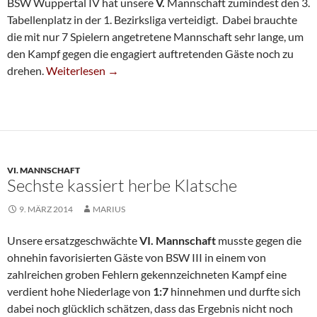
BSW Wuppertal IV hat unsere
V.
Mannschaft zumindest den 3.
Tabellenplatz in der 1. Bezirksliga verteidigt. Dabei brauchte
die mit nur 7 Spielern angetretene Mannschaft sehr lange, um
den Kampf gegen die engagiert auftretenden Gäste noch zu
Fünfte Müht Sich Zum Sieg
drehen.
Weiterlesen
→
VI. MANNSCHAFT
Sechste kassiert herbe Klatsche
9. MÄRZ 2014
MARIUS
Unsere ersatzgeschwächte
VI. Mannschaft
musste gegen die
ohnehin favorisierten Gäste von BSW III in einem von
zahlreichen groben Fehlern gekennzeichneten Kampf eine
verdient hohe Niederlage von
1:7
hinnehmen und durfte sich
dabei noch glücklich schätzen, dass das Ergebnis nicht noch