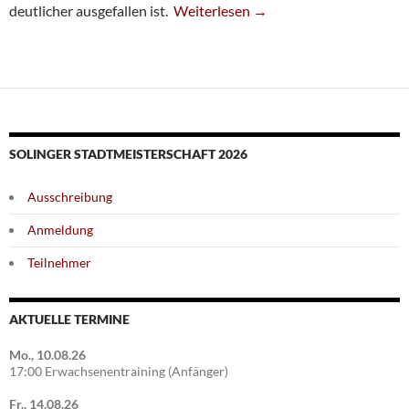
Sechste Kassiert Herbe Klatsche
deutlicher ausgefallen ist.
Weiterlesen
→
SOLINGER STADTMEISTERSCHAFT 2026
Ausschreibung
Anmeldung
Teilnehmer
AKTUELLE TERMINE
Mo., 10.08.26
17:00 Erwachsenentraining (Anfänger)
Fr., 14.08.26