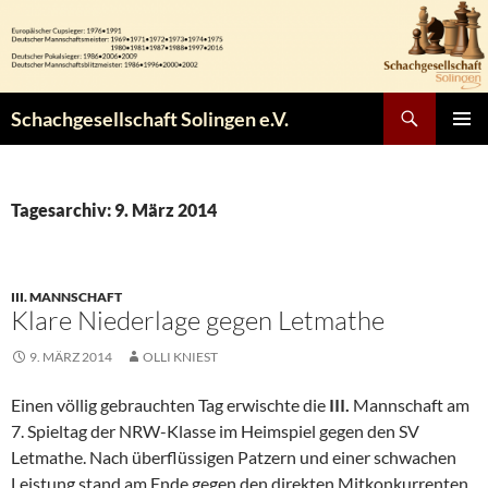
Zum
Inhalt
springen
Suchen
Schachgesellschaft Solingen e.V.
PRIMÄR
MENÜ
Tagesarchiv: 9. März 2014
III. MANNSCHAFT
Klare Niederlage gegen Letmathe
9. MÄRZ 2014
OLLI KNIEST
Einen völlig gebrauchten Tag erwischte die
III.
Mannschaft am
7. Spieltag der NRW-Klasse im Heimspiel gegen den SV
Letmathe. Nach überflüssigen Patzern und einer schwachen
Leistung stand am Ende gegen den direkten Mitkonkurrenten