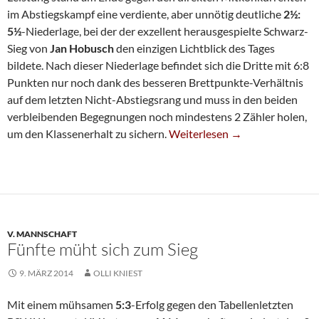
im Abstiegskampf eine verdiente, aber unnötig deutliche
2½:
5½
-Niederlage, bei der der exzellent herausgespielte Schwarz-
Sieg von
Jan Hobusch
den einzigen Lichtblick des Tages
bildete. Nach dieser Niederlage befindet sich die Dritte mit 6:8
Punkten nur noch dank des besseren Brettpunkte-Verhältnis
auf dem letzten Nicht-Abstiegsrang und muss in den beiden
verbleibenden Begegnungen noch mindestens 2 Zähler holen,
Klare Niederlage Gegen Letma
um den Klassenerhalt zu sichern.
Weiterlesen
→
V. MANNSCHAFT
Fünfte müht sich zum Sieg
9. MÄRZ 2014
OLLI KNIEST
Mit einem mühsamen
5:3
-Erfolg gegen den Tabellenletzten