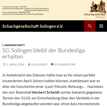
Zum
Inhalt
springen
Suchen
Schachgesellschaft Solingen e.V.
PRIMÄR
MENÜ
I. MANNSCHAFT
SG Solingen bleibt der Bundesliga
erhalten
1. APRIL 2014
OLLI KNIEST
1 KOMMENTAR
In Anbetracht des Datums hätte man es für einen perfekt
inszenierten April-Scherz halten können, stattdessen war es
eher die Geschichte einer »Last-Minute-Rettung«… Nachdem
der von Teamchef
Herbert Scheidt
vorher bekannt gegebene
Termin des 31.03. zur Entscheidung über den Verbleib in der
Bundesliga abgelaufen worden war, ohne dass hinreichende