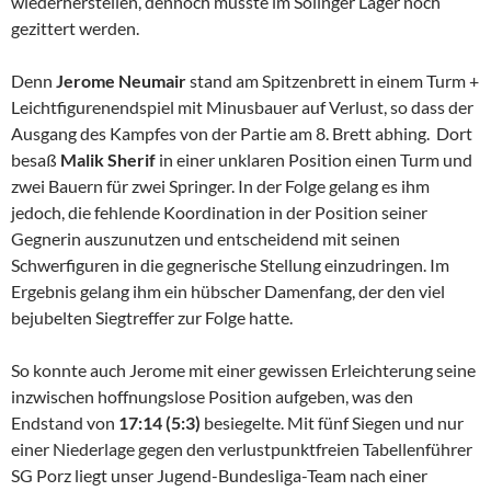
wiederherstellen, dennoch musste im Solinger Lager noch
gezittert werden.
Denn
Jerome Neumair
stand am Spitzenbrett in einem Turm +
Leichtfigurenendspiel mit Minusbauer auf Verlust, so dass der
Ausgang des Kampfes von der Partie am 8. Brett abhing. Dort
besaß
Malik Sherif
in einer unklaren Position einen Turm und
zwei Bauern für zwei Springer. In der Folge gelang es ihm
jedoch, die fehlende Koordination in der Position seiner
Gegnerin auszunutzen und entscheidend mit seinen
Schwerfiguren in die gegnerische Stellung einzudringen. Im
Ergebnis gelang ihm ein hübscher Damenfang, der den viel
bejubelten Siegtreffer zur Folge hatte.
So konnte auch Jerome mit einer gewissen Erleichterung seine
inzwischen hoffnungslose Position aufgeben, was den
Endstand von
17:14 (5:3)
besiegelte. Mit fünf Siegen und nur
einer Niederlage gegen den verlustpunktfreien Tabellenführer
SG Porz liegt unser Jugend-Bundesliga-Team nach einer