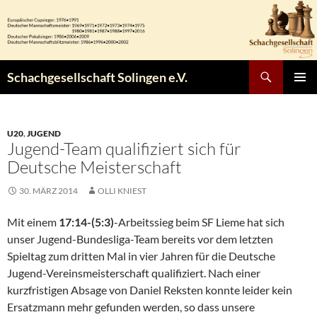
Zum
Inhalt
springen
Suchen
Schachgesellschaft Solingen e.V.
PRIMÄR
MENÜ
U20
,
JUGEND
Jugend-Team qualifiziert sich für
Deutsche Meisterschaft
30. MÄRZ 2014
OLLI KNIEST
Mit einem
17:14-(5:3)
-Arbeitssieg beim SF Lieme hat sich
unser Jugend-Bundesliga-Team bereits vor dem letzten
Spieltag zum dritten Mal in vier Jahren für die Deutsche
Jugend-Vereinsmeisterschaft qualifiziert. Nach einer
kurzfristigen Absage von Daniel Reksten konnte leider kein
Ersatzmann mehr gefunden werden, so dass unsere