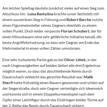
Am letzten Spieltag deutete zunächst vieles auf einen Sieg zum
Abschluss hin:
Luisa Bashylina
brachte unser Sechstett mit
einem souveränen Sieg in Führung und
Robert Barche
nutzte
einen Figureneinsteller seines Gegners ebenfalls zu einem
vollen Punkt. Doch leider verpasste
Florian Schubert
, der für
einen Minusbauern eine sehr gefährliche Initiative besaß, die
beste Angriffsfortsetzung, so dass sein Gegner am Ende das
Mehrmaterial in einen vollen Zähler ummünzen.
Eine sehr turbulente Partie gab es bei
Oliver Littek,
in der
nach Ungenauigkeiten auf beiden Seiten alle drei Ergebnisse
möglich waren, so dass das abschließende Remis durch
Dauerschach vielleicht das gerechte Resultat war.
Malik
Sherif
hatte frühzeitig einen Bauern gewonnen und schien auf
der Siegerstraße, doch sein Gegner verteidigte sich ideenreich
und konnte sich in einem Doppelturmendspiel nach dem
Opfer einer Leichtfigur durch das Eindringen beider Türme auf
der 2. Reihe das Remis durch Dauerschach sichern.