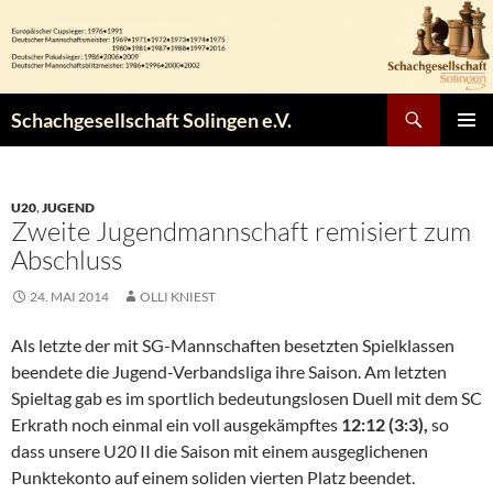
Zum
Inhalt
springen
Suchen
Schachgesellschaft Solingen e.V.
PRIMÄR
MENÜ
U20
,
JUGEND
Zweite Jugendmannschaft remisiert zum
Abschluss
24. MAI 2014
OLLI KNIEST
Als letzte der mit SG-Mannschaften besetzten Spielklassen
beendete die Jugend-Verbandsliga ihre Saison. Am letzten
Spieltag gab es im sportlich bedeutungslosen Duell mit dem SC
Erkrath noch einmal ein voll ausgekämpftes
12:12 (3:3),
so
dass unsere U20 II die Saison mit einem ausgeglichenen
Punktekonto auf einem soliden vierten Platz beendet.