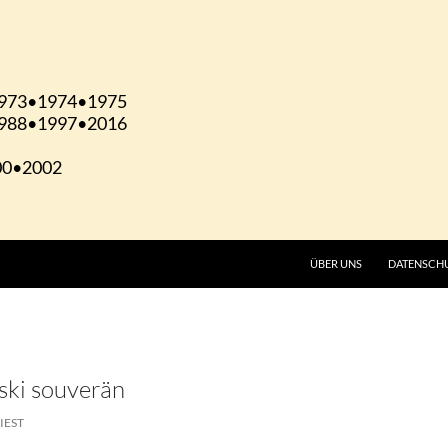
ÜBER UNS
DATENSCH
ki souverän
IEST