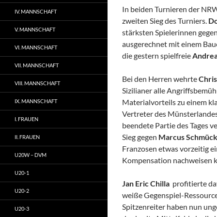
In beiden Turnieren der NRW
IV. MANNSCHAFT
zweiten Sieg des Turniers.
Do
V. MANNSCHAFT
stärksten Spielerinnen gege
ausgerechnet mit einem Baue
VI. MANNSCHAFT
die gestern spielfreie
Andrea
VII. MANNSCHAFT
Bei den Herren wehrte
Chris
VIII. MANNSCHAFT
Sizilianer alle Angriffsbem
Materialvorteils zu einem kla
IX. MANNSCHAFT
Vertreter des Münsterlande
I. FRAUEN
beendete Partie des Tages v
Sieg gegen
Marcus Schmück
II. FRAUEN
Franzosen etwas vorzeitig ei
U20W – DVM
Kompensation nachweisen k
U20-1
Jan Eric Chilla
profitierte d
U20-2
weiße Gegenspiel-Ressource
Spitzenreiter haben nun ung
U20-3