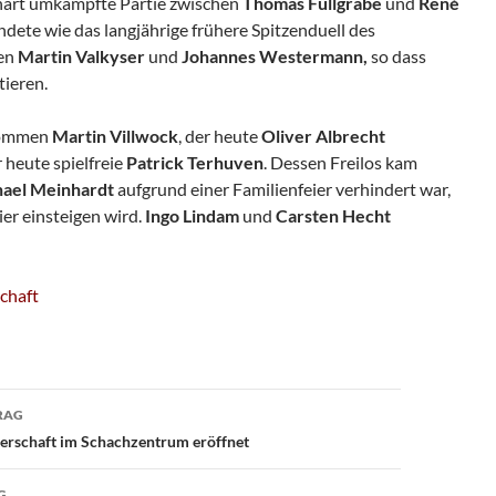
e hart umkämpfte Partie zwischen
Thomas Füllgrabe
und
René
dete wie das langjährige frühere Spitzenduell des
hen
Martin Valkyser
und
Johannes Westermann,
so dass
tieren.
 kommen
Martin Villwock
, der heute
Oliver Albrecht
 heute spielfreie
Patrick Terhuven
. Dessen Freilos kam
ael Meinhardt
aufgrund einer Familienfeier verhindert war,
er einsteigen wird.
Ingo Lindam
und
Carsten Hecht
chaft
avigation
RAG
rschaft im Schachzentrum eröffnet
G