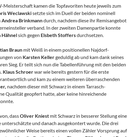
-Meisterschaft kamen die Topfavoriten heute jeweils zum
ris Weclawski
setzte sich im Duell der beiden nominell
n
Andrea Brinkmann
durch, nachdem diese ihr Remisangebot
rneinsteller verband. In der zweiten Damenpartie konnte
 Hähnel
sich gegen
Elsbeth Stoffers
durchsetzen.
tian Braun
mit Weiß in einem positionellen Najdorf-
ühungen von
Karsten Keller
geduldig ab und kam dank seines
ren Sieg. Er teilt sich nun die Tabellenführung mit den beiden
s.
Klaus Schroer
war wie bereits gestern für die erste
erantwortlich und kam zu einem weiteren überraschenden
er,
nachdem dieser mit Schwarz in einem Tarrasch-
ne Qualität geopfert hatte, aber keine hinreichende
onnte.
avon, dass
Oliver Kniest
mit Schwarz in besserer Stellung eine
 unterschätzte und danach ausgekontert wurde. Die drei
ewöhnlicher Weise bereits einen vollen Zähler Vorsprung auf