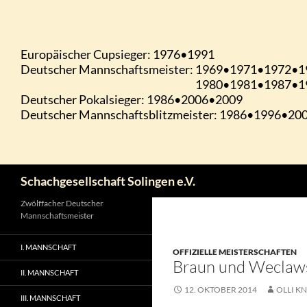
Zum
Inhalt
springen
Suchen
Schachgesellschaft Solingen e.V.
Zwölffacher Deutscher
Mannschaftsmeister
I. MANNSCHAFT
OFFIZIELLE MEISTERSCHAFTEN
Braun und Weclaws
II. MANNSCHAFT
12. OKTOBER 2014
OLLI KN
III. MANNSCHAFT