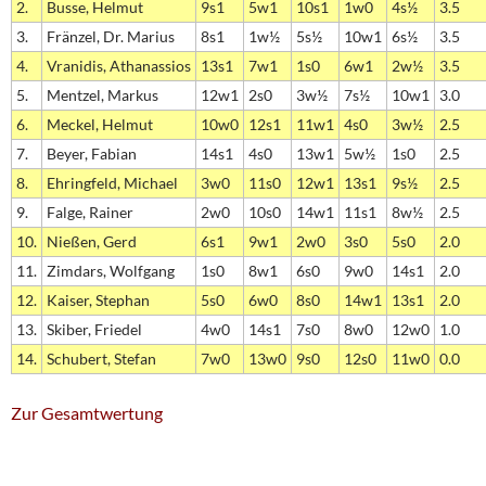
2.
Busse, Helmut
9s1
5w1
10s1
1w0
4s½
3.5
3.
Fränzel, Dr. Marius
8s1
1w½
5s½
10w1
6s½
3.5
4.
Vranidis, Athanassios
13s1
7w1
1s0
6w1
2w½
3.5
5.
Mentzel, Markus
12w1
2s0
3w½
7s½
10w1
3.0
6.
Meckel, Helmut
10w0
12s1
11w1
4s0
3w½
2.5
7.
Beyer, Fabian
14s1
4s0
13w1
5w½
1s0
2.5
8.
Ehringfeld, Michael
3w0
11s0
12w1
13s1
9s½
2.5
9.
Falge, Rainer
2w0
10s0
14w1
11s1
8w½
2.5
10.
Nießen, Gerd
6s1
9w1
2w0
3s0
5s0
2.0
11.
Zimdars, Wolfgang
1s0
8w1
6s0
9w0
14s1
2.0
12.
Kaiser, Stephan
5s0
6w0
8s0
14w1
13s1
2.0
13.
Skiber, Friedel
4w0
14s1
7s0
8w0
12w0
1.0
14.
Schubert, Stefan
7w0
13w0
9s0
12s0
11w0
0.0
Zur Gesamtwertung