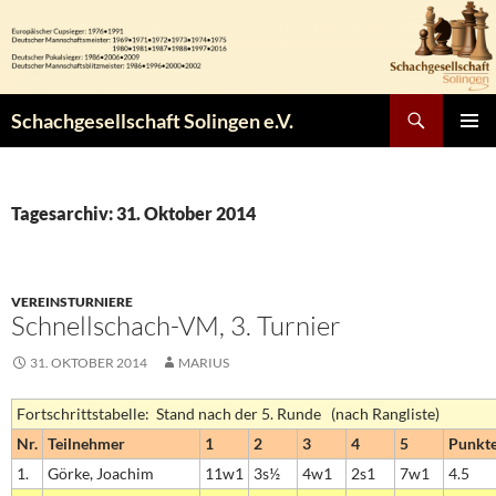
Zum
Inhalt
springen
Suchen
Schachgesellschaft Solingen e.V.
PRIMÄR
MENÜ
Tagesarchiv: 31. Oktober 2014
VEREINSTURNIERE
Schnellschach-VM, 3. Turnier
31. OKTOBER 2014
MARIUS
Fortschrittstabelle: Stand nach der 5. Runde (nach Rangliste)
Nr.
Teilnehmer
1
2
3
4
5
Punkt
1.
Görke, Joachim
11w1
3s½
4w1
2s1
7w1
4.5