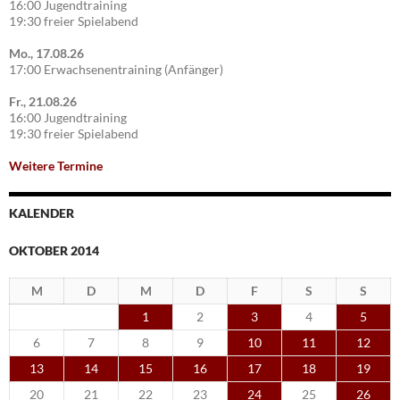
16:00 Jugendtraining
19:30 freier Spielabend
Mo., 17.08.26
17:00 Erwachsenentraining (Anfänger)
Fr., 21.08.26
16:00 Jugendtraining
19:30 freier Spielabend
Weitere Termine
KALENDER
OKTOBER 2014
M
D
M
D
F
S
S
1
2
3
4
5
6
7
8
9
10
11
12
13
14
15
16
17
18
19
20
21
22
23
24
25
26