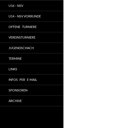
U16 – NSV
U14 – NSV VORRUNDE
OFFENE TURNIERE
VEREINSTURNIERE
JUGENDSCHACH
TERMINE
LINKS
INFOS PER E-MAIL
SPONSOREN
ARCHIVE