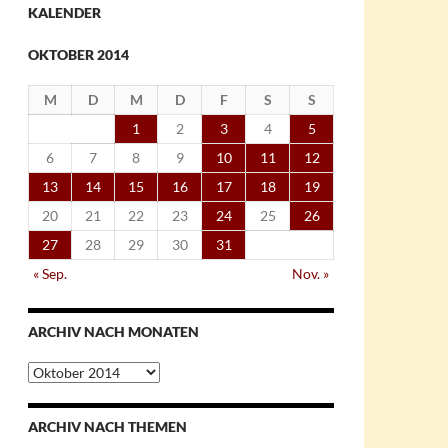
KALENDER
OKTOBER 2014
M
D
M
D
F
S
S
1
2
3
4
5
6
7
8
9
10
11
12
13
14
15
16
17
18
19
20
21
22
23
24
25
26
27
28
29
30
31
« Sep.
Nov. »
ARCHIV NACH MONATEN
Archiv
nach
Monaten
ARCHIV NACH THEMEN