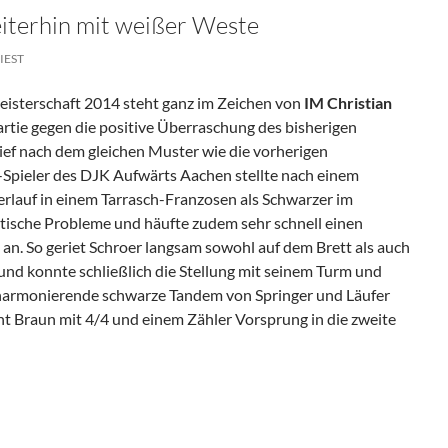
iterhin mit weißer Weste
IEST
isterschaft 2014 steht ganz im Zeichen von
IM Christian
artie gegen die positive Überraschung des bisherigen
lief nach dem gleichen Muster wie die vorherigen
Spieler des DJK Aufwärts Aachen stellte nach einem
rlauf in einem Tarrasch-Franzosen als Schwarzer im
ktische Probleme und häufte zudem sehr schnell einen
an. So geriet Schroer langsam sowohl auf dem Brett als auch
 und konnte schließlich die Stellung mit seinem Turm und
 harmonierende schwarze Tandem von Springer und Läufer
ht Braun mit 4/4 und einem Zähler Vorsprung in die zweite
un Weiterhin Mit Weißer Weste
→