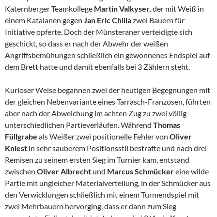
Katernberger Teamkollege
Martin Valkyser,
der mit Weiß in
einem Katalanen gegen
Jan Eric Chilla
zwei Bauern für
Initiative opferte. Doch der Münsteraner verteidigte sich
geschickt, so dass er nach der Abwehr der weißen
Angriffsbemühungen schließlich ein gewonnenes Endspiel auf
dem Brett hatte und damit ebenfalls bei 3 Zählern steht.
Kurioser Weise begannen zwei der heutigen Begegnungen mit
der gleichen Nebenvariante eines Tarrasch-Franzosen, führten
aber nach der Abweichung im achten Zug zu zwei völlig
unterschiedlichen Partieverläufen. Während
Thomas
Füllgrabe
als Weißer zwei positionelle Fehler von
Oliver
Kniest
in sehr sauberem Positionsstil bestrafte und nach drei
Remisen zu seinem ersten Sieg im Turnier kam, entstand
zwischen
Oliver Albrecht
und
Marcus Schmücker
eine wilde
Partie mit ungleicher Materialverteilung, in der Schmücker aus
den Verwicklungen schließlich mit einem Turmendspiel mit
zwei Mehrbauern hervorging, dass er dann zum Sieg