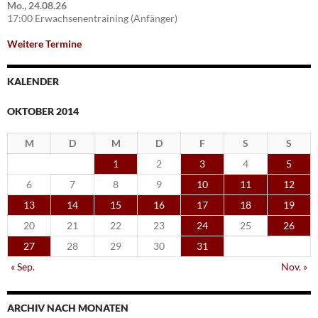
Mo., 24.08.26
17:00 Erwachsenentraining (Anfänger)
Weitere Termine
KALENDER
OKTOBER 2014
M
D
M
D
F
S
S
1
2
3
4
5
6
7
8
9
10
11
12
13
14
15
16
17
18
19
20
21
22
23
24
25
26
27
28
29
30
31
« Sep.
Nov. »
ARCHIV NACH MONATEN