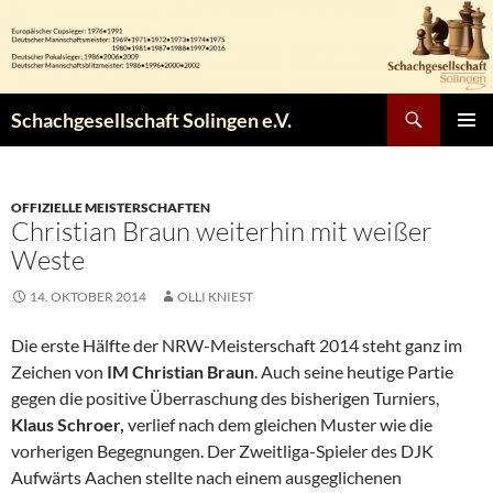
Zum
Inhalt
springen
Suchen
Schachgesellschaft Solingen e.V.
PRIMÄR
MENÜ
OFFIZIELLE MEISTERSCHAFTEN
Christian Braun weiterhin mit weißer
Weste
14. OKTOBER 2014
OLLI KNIEST
Die erste Hälfte der NRW-Meisterschaft 2014 steht ganz im
Zeichen von
IM Christian Braun
. Auch seine heutige Partie
gegen die positive Überraschung des bisherigen Turniers,
Klaus Schroer,
verlief nach dem gleichen Muster wie die
vorherigen Begegnungen. Der Zweitliga-Spieler des DJK
Aufwärts Aachen stellte nach einem ausgeglichenen