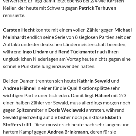
verwertete. Er liegt damit jetzt ebenso bei 2/4 wie
Karsten
Keller
, der heute mit Schwarz gegen
Patrick Terhuven
remisierte.
Carsten Hecht
konnte mit einem vollen Zähler gegen
Michael
Meinhardt
endlich seine Serie von 8 sieglosen Partien seit der
Auftaktrunde der deutschen Ländermeisterschaft beenden,
während
Ingo Lindam
und
René Tückmantel
nach ihren
unglücklichen Niederlagen am Vortag heute nichts gegen eine
schnelle Punkteteilung einzuwenden hatten.
Bei den Damen trennten sich heute
Kathrin Sewald
und
Andrea Hähnel
in einer für die Qualifikationsplätze sehr
wichtigen Partie unentschieden. Damit liegt
Hähnel
mit 2/3
einen halben Zähler vor Sewald, muss allerdings morgen noch
gegen Spitzenreiterin
Doris Weclawski
antreten, während
Sewald gleichzeitig auf die bisher noch punktlose
Elsbeth
Stoffers
trifft. Diese musste sich heute nach sehr langem und
hartem Kampf gegen
Andrea Brinkmann,
deren für sie