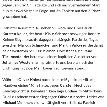
gegen
Jan Eric Chilla
zeigte und sich nach verhaltenem Start
nun mit zwei Siegen in Folge und 3½ Zählern auf den 2. Platz
geschoben hat.
Dahinter lauert mit 3/5 neben Villwock und Chilla auch
Karsten Keller,
der heute
Klaus Schroer
bezwingen konnte.
Keinen Sieger brachte dagegen die längste Partie des Tages
zwischen
Marcus Schmücker
und
Martin Valkyser
, die damit
beide weiterhin bei 50 % bleiben. Dort steht auch
René
Tückmantel
, der heute von einem kapitalen Aussetzer von
Johannes Westermann
profitierte und bereits nach der
Eröffnung mit zwei Mehrbauern auf Gewinn stand.
Während
Oliver Kniest
nach einem mißglückten Mittelspiel-
Manöver einige Mühe hatte, gegen
Carsten Hecht
das
Gleichgewicht zu bewahren, kam
Ingo Lindam
im Mittelrhein-
Duell zu seinem ersten Sieg gegen
Oliver Albrecht
. Leider war
Michael Meinhardt
zur Untätigkeit verurteilt, da
Patrick