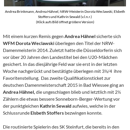
Andrea Brinkmann, Andrea Hähnel, NRW-Meisterin Dorota Weclawski, Elsbeth
Stoffers und Kathrin Sewald (v.l.n.r.)
(Klick aufs Bild öffnet größere Version)
Mit einem kurzen Remis gegen
Andrea Hähnel
sicherte sich
WFM Dorota Weclawski
überlegen den Titel der NRW-
Damenmeisterin 2014. Zuletzt hatte die Düsseldorferin sich
vor über 20 Jahren den Landestitel bei den U20-Mädchen
gesichert. In das diesjährige Feld war sie erst in der letzten
Woche nachgerückt und bestätigte überlegen mit 3½/4 ihre
Favoritenstellung. Das zweite Qualifikationsticket zur
deutschen Damenmeisterschaft 2015 in Bad Wiessee ging an
Andrea
Hähnel,
die ungeschlagen blieb und letztlich mit 2½
Zählern die etwas bessere Sonneborn-Berger-Wertung vor
der punktgleichen
Kathrin Sewald
aufwies, welche in der
Schlussrunde
Elsbeth Stoffers
bezwingen konnte.
Die routinierte Spielerin des SK Steinfurt, die bereits in den