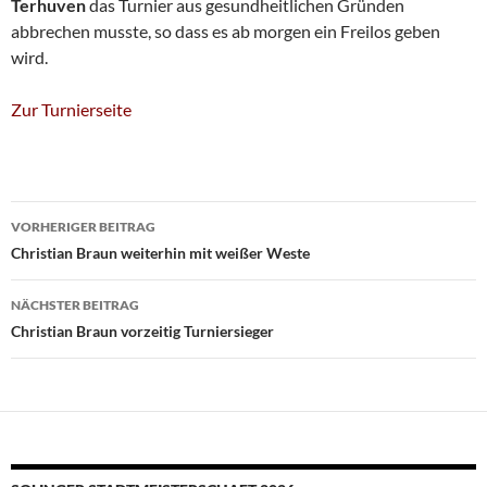
Terhuven
das Turnier aus gesundheitlichen Gründen
abbrechen musste, so dass es ab morgen ein Freilos geben
wird.
Zur Turnierseite
Beitragsnavigation
VORHERIGER BEITRAG
Christian Braun weiterhin mit weißer Weste
NÄCHSTER BEITRAG
Christian Braun vorzeitig Turniersieger