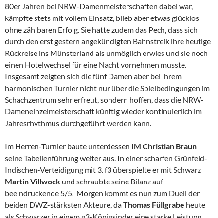
80er Jahren bei NRW-Damenmeisterschaften dabei war,
kämpfte stets mit vollem Einsatz, blieb aber etwas glücklos
ohne zählbaren Erfolg. Sie hatte zudem das Pech, dass sich
durch den erst gestern angekündigten Bahnstreik ihre heutige
Rückreise ins Münsterland als unmöglich erwies und sie noch
einen Hotelwechsel für eine Nacht vornehmen musste.
Insgesamt zeigten sich die fünf Damen aber bei ihrem
harmonischen Turnier nicht nur über die Spielbedingungen im
Schachzentrum sehr erfreut, sondern hoffen, dass die NRW-
Dameneinzelmeisterschaft künftig wieder kontinuierlich im
Jahresrhythmus durchgeführt werden kann.
Im Herren-Turnier baute unterdessen
IM Christian Braun
seine Tabellenführung weiter aus. In einer scharfen Grünfeld-
Indischen-Verteidigung mit 3. f3 überspielte er mit Schwarz
Martin Villwock
und schraubte seine Bilanz auf
beeindruckende 5/5. Morgen kommt es nun zum Duell der
beiden DWZ-stärksten Akteure, da
Thomas Füllgrabe
heute
als Schwarzer in einem g3-Königsinder eine starke Leistung