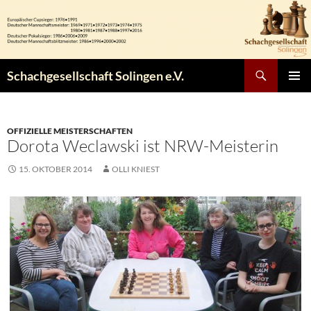
Zum
Inhalt
springen
Suchen
Schachgesellschaft Solingen e.V.
PRIMÄR
MENÜ
OFFIZIELLE MEISTERSCHAFTEN
Dorota Weclawski ist NRW-Meisterin
15. OKTOBER 2014
OLLI KNIEST