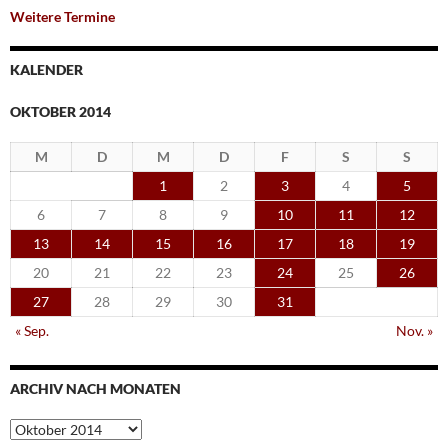
Weitere Termine
KALENDER
OKTOBER 2014
M
D
M
D
F
S
S
1
2
3
4
5
6
7
8
9
10
11
12
13
14
15
16
17
18
19
20
21
22
23
24
25
26
27
28
29
30
31
« Sep.
Nov. »
ARCHIV NACH MONATEN
Archiv
nach