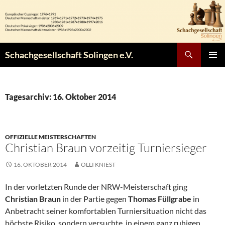
Zum
Inhalt
springen
Suchen
Schachgesellschaft Solingen e.V.
PRIMÄR
MENÜ
Tagesarchiv: 16. Oktober 2014
OFFIZIELLE MEISTERSCHAFTEN
Christian Braun vorzeitig Turniersieger
16. OKTOBER 2014
OLLI KNIEST
In der vorletzten Runde der NRW-Meisterschaft ging
Christian Braun
in der Partie gegen
Thomas Füllgrabe
in
Anbetracht seiner komfortablen Turniersituation nicht das
höchste Risiko, sondern versuchte, in einem ganz ruhigen