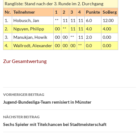
Rangliste: Stand nach der 3. Runde im 2. Durchgang
Nr.
Teilnehmer
1
2
3
4
Punkte
SoBerg
1.
Hobusch, Jan
**
11
11
11
6.0
12.00
2.
Nguyen, Philipp
00
**
11
11
4.0
4.00
3.
Manukjan, Howik
00
00
**
11
2.0
0.00
4.
Wallrodt, Alexander
00
00
00
**
0.0
0.00
Zur Gesamtwertung
Beitragsnavigation
VORHERIGER BEITRAG
Jugend-Bundesliga-Team remisiert in Münster
NÄCHSTER BEITRAG
Sechs Spieler mit Titelchancen bei Stadtmeisterschaft