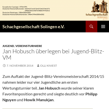
Zum
Inhalt
springen
Suchen
Schachgesellschaft Solingen e.V.
PRIMÄR
MENÜ
JUGEND
,
VEREINSTURNIERE
Jan Hobusch überlegen bei Jugend-Blitz-
VM
7. NOVEMBER 2014
OLLI KNIEST
Zum Auftakt der Jugend-Blitz-Vereinsmeisterschaft 2014/15
nahmen leider nur vier Jugendliche am ersten
Wertungsturnier teil.
Jan Hobusch
wurde seiner klaren
Favoritenposition gerecht und siegte deutlich vor
Philipp
Nguyen
und
Howik Manukjan
.