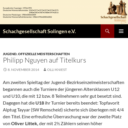
Zum
Inhalt
springen
Suchen
Schachgesellschaft Solingen e.V.
PRIMÄR
MENÜ
JUGEND
,
OFFIZIELLE MEISTERSCHAFTEN
Philipp Nguyen auf Titelkurs
8. NOVEMBER 2014
OLLI KNIEST
Am zweiten Spieltag der Jugend-Bezirkseinzelmeisterschaften
begannen auch die Turniere der jüngeren Altersklassen U12
und U10, die mit 12 bzw. 8 Teilnehmern sehr gut besetzt sind.
Dagegen hat die
U18
ihr Turnier bereits beendet: Topfavorit
Alptug Tayyar (SW Remscheid) sicherte sich überlegen mit 4/4
den Titel. Eine erfreuliche Überraschung war der zweite Platz
von
Oliver Littek,
der mit 2½ Zählern seinen höher