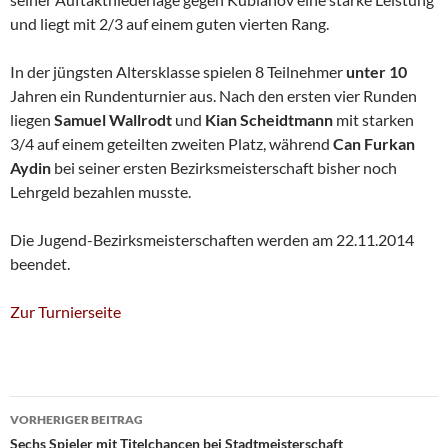
und liegt mit 2/3 auf einem guten vierten Rang.
In der jüngsten Altersklasse spielen 8 Teilnehmer
unter 10
Jahren ein Rundenturnier aus. Nach den ersten vier Runden
liegen
Samuel Wallrodt
und
Kian Scheidtmann
mit starken
3/4 auf einem geteilten zweiten Platz, während
Can Furkan
Aydin
bei seiner ersten Bezirksmeisterschaft bisher noch
Lehrgeld bezahlen musste.
Die Jugend-Bezirksmeisterschaften werden am 22.11.2014
beendet.
Zur Turnierseite
Beitragsnavigation
VORHERIGER BEITRAG
Sechs Spieler mit Titelchancen bei Stadtmeisterschaft