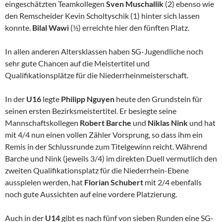
eingeschätzten Teamkollegen
Sven Muschallik
(2) ebenso wie
den Remscheider Kevin Scholtyschik (1) hinter sich lassen
konnte.
Bilal Wawi
(½) erreichte hier den fünften Platz.
In allen anderen Altersklassen haben SG-Jugendliche noch
sehr gute Chancen auf die Meistertitel und
Qualifikationsplätze für die Niederrheinmeisterschaft.
In der
U16
legte
Philipp Nguyen
heute den Grundstein für
seinen ersten Bezirksmeistertitel. Er besiegte seine
Mannschaftskollegen
Robert Barche
und
Niklas Nink
und hat
mit 4/4 nun einen vollen Zähler Vorsprung, so dass ihm ein
Remis in der Schlussrunde zum Titelgewinn reicht. Während
Barche und Nink (jeweils 3/4) im direkten Duell vermutlich den
zweiten Qualifikationsplatz für die Niederrhein-Ebene
ausspielen werden, hat
Florian Schubert
mit 2/4 ebenfalls
noch gute Aussichten auf eine vordere Platzierung.
Auch in der
U14
gibt es nach fünf von sieben Runden eine SG-