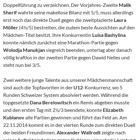
Doppelführung zu verzeichnen. Der Vorjahres-Zweite
Malik
Sherif
wahrte seine makellose Bilanz mit 5/5, muss allerdings
erst noch das direkte Duell gegen die zweitplazierte
Laura
Möller
(4½/5) bestreiten, die zudem beste Aussichten auf den
Mädchen-Titel besitzt. Ihre Konkurrentin
Luisa Bashylina
konnte nämlich zunächst eine Marathon-Partie gegen
Wolodja Manukjan
siegreich beenden, unterlag aber danach
völlig kraftlos in der zweiten Partie gegen Dawid Nelles und
steht nun bei 3/5.
Zwei weitere junge Talente aus unserer Mädchenmannschaft
sind auch die Topfavoriten in der
U12
-Konkurrenz, wo 5
Runden Schweizer System absolviert werden. Während die
topgesetzte
Dana Berelowitsch
ein Remis abgeben musste
und den ersten Tag mit 2½/3 beendete, konnte
Elizabeth
Kublanov
alle Partien gewinnen und führt das Feld an. Am
22.11.2014 kommt es in der vierten Runde zum direkten Duell
der beiden Freundinnen.
Alexander Wallrodt
zeigte nach
seiner Auftaktniederlage gegen Kublanov eine starke Leistung