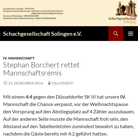
Zum
Inhalt
springen
Suchen
Schachgesellschaft Solingen e.V.
PRIMÄR
MENÜ
IV. MANNSCHAFT
Stephan Borchert rettet
Mannschaftsremis
21. DEZEMBER 2014
OLLI KNIEST
Mit einem
4:4
gegen den Düsseldorfer SK III hat unsere
IV.
Mannschaft die Chance verpasst, vor der Weihnachtspause
den Vorsprung auf den Abstiegsplatz auf 4 Zähler auszubauen.
Auf der anderen Seite musste die Mannschaft froh sein, den
Abstand auf den Tabellenletzten zumindest bewahrt zu haben,
nachdem die Gäste bereits mit 4:2 geführt hatten.