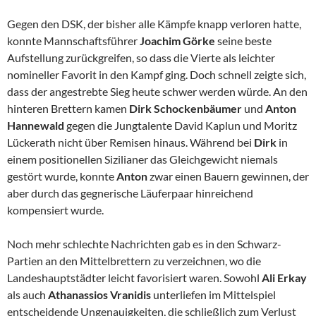
Gegen den DSK, der bisher alle Kämpfe knapp verloren hatte,
konnte Mannschaftsführer
Joachim Görke
seine beste
Aufstellung zurückgreifen, so dass die Vierte als leichter
nomineller Favorit in den Kampf ging. Doch schnell zeigte sich,
dass der angestrebte Sieg heute schwer werden würde. An den
hinteren Brettern kamen
Dirk Schockenbäumer
und
Anton
Hannewald
gegen die Jungtalente David Kaplun und Moritz
Lückerath nicht über Remisen hinaus. Während bei
Dirk
in
einem positionellen Sizilianer das Gleichgewicht niemals
gestört wurde, konnte
Anton
zwar einen Bauern gewinnen, der
aber durch das gegnerische Läuferpaar hinreichend
kompensiert wurde.
Noch mehr schlechte Nachrichten gab es in den Schwarz-
Partien an den Mittelbrettern zu verzeichnen, wo die
Landeshauptstädter leicht favorisiert waren. Sowohl
Ali Erkay
als auch
Athanassios Vranidis
unterliefen im Mittelspiel
entscheidende Ungenauigkeiten, die schließlich zum Verlust