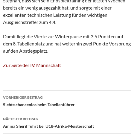
Stephan, dass sich sein Endspieltraining der letzten Wochen
bereits ein wenig ausgezahlt hat, und sorgte mit einer
exzellenten technischen Leistung für den wichtigen
Ausgleichstreffer zum
4:4
.
Damit liegt die Vierte zur Winterpause mit 3:5 Punkten auf
dem 8. Tabellenplatz und hat weiterhin zwei Punkte Vorsprung
auf den Abstiegsplatz.
Zur Seite der IV. Mannschaft
Beitragsnavigation
VORHERIGER BEITRAG
Siebte chancenlos beim Tabellenführer
NÄCHSTER BEITRAG
Amina Sherif führt bei U18-Afrika-Meisterschaft