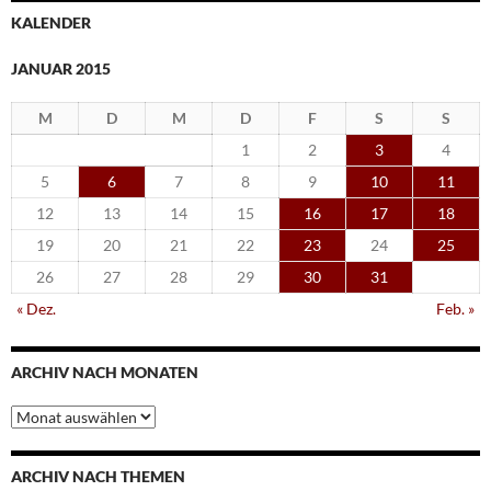
KALENDER
JANUAR 2015
M
D
M
D
F
S
S
1
2
3
4
5
6
7
8
9
10
11
12
13
14
15
16
17
18
19
20
21
22
23
24
25
26
27
28
29
30
31
« Dez.
Feb. »
ARCHIV NACH MONATEN
Archiv
nach
Monaten
ARCHIV NACH THEMEN