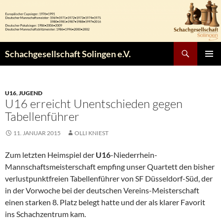
Zum
Inhalt
springen
Suchen
Schachgesellschaft Solingen e.V.
PRIMÄR
MENÜ
U16
,
JUGEND
U16 erreicht Unentschieden gegen
Tabellenführer
11. JANUAR 2015
OLLI KNIEST
Zum letzten Heimspiel der
U16
-Niederrhein-
Mannschaftsmeisterschaft empfing unser Quartett den bisher
verlustpunktfreien Tabellenführer von SF Düsseldorf-Süd, der
in der Vorwoche bei der deutschen Vereins-Meisterschaft
einen starken 8. Platz belegt hatte und der als klarer Favorit
ins Schachzentrum kam.