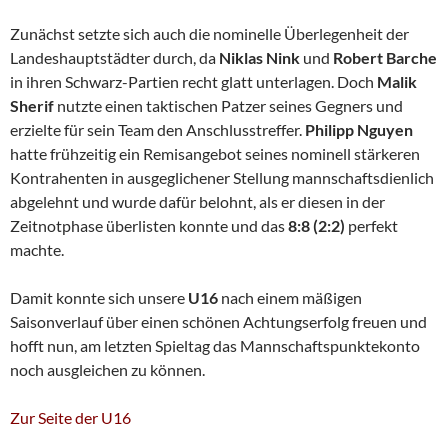
Zunächst setzte sich auch die nominelle Überlegenheit der
Landeshauptstädter durch, da
Niklas Nink
und
Robert Barche
in ihren Schwarz-Partien recht glatt unterlagen. Doch
Malik
Sherif
nutzte einen taktischen Patzer seines Gegners und
erzielte für sein Team den Anschlusstreffer.
Philipp Nguyen
hatte frühzeitig ein Remisangebot seines nominell stärkeren
Kontrahenten in ausgeglichener Stellung mannschaftsdienlich
abgelehnt und wurde dafür belohnt, als er diesen in der
Zeitnotphase überlisten konnte und das
8:8 (2:2)
perfekt
machte.
Damit konnte sich unsere
U16
nach einem mäßigen
Saisonverlauf über einen schönen Achtungserfolg freuen und
hofft nun, am letzten Spieltag das Mannschaftspunktekonto
noch ausgleichen zu können.
Zur Seite der U16