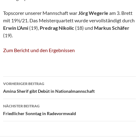
Topscorer unserer Mannschaft war
Jörg Wegerle
am 3. Brett
mit 19½/21. Das Meisterquartett wurde vervollständigt durch
Erwin L’Ami
(19),
Predrag Nikolic
(18) und
Markus Schäfer
(19).
Zum Bericht und den Ergebnissen
Beitragsnavigation
VORHERIGER BEITRAG
Amina Sherif gibt Debüt in Nationalmannschaft
NÄCHSTER BEITRAG
Friedlicher Sonntag in Radevormwald