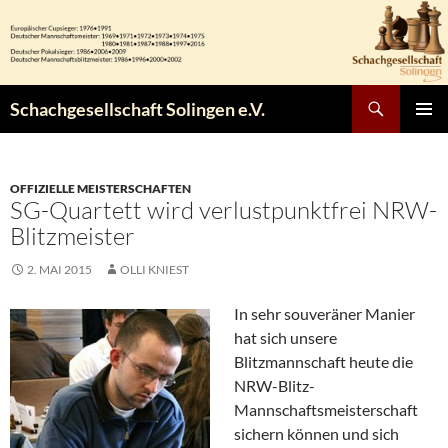
Zum
Inhalt
springen
Suchen
Schachgesellschaft Solingen e.V.
PRIMÄR
MENÜ
OFFIZIELLE MEISTERSCHAFTEN
SG-Quartett wird verlustpunktfrei NRW-
Blitzmeister
2. MAI 2015
OLLI KNIEST
In sehr souveräner Manier
hat sich unsere
Blitzmannschaft heute die
NRW-Blitz-
Mannschaftsmeisterschaft
sichern können und sich