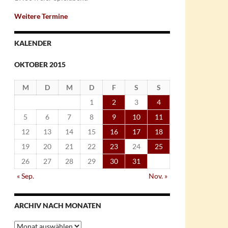
Weitere Termine
KALENDER
OKTOBER 2015
M
D
M
D
F
S
S
1
2
3
4
5
6
7
8
9
10
11
12
13
14
15
16
17
18
19
20
21
22
23
24
25
26
27
28
29
30
31
« Sep.
Nov. »
ARCHIV NACH MONATEN
Archiv