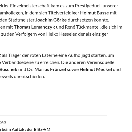
zirks-Einzelmeisterschaft kam es zum Prestigeduell unserer
mkollegen, in dem sich Titelverteidiger
Helmut Busse
mit
den Stadtmeister
Joachim Görke
durchsetzen konnte.
men mit
Thomas Lemanczyk
und René Tückmantel, die sich im
 zu den Verfolgern von Heiko Kesseler, der als einziger
als Träger der roten Laterne eine Aufholjagd starten, um
ie Verbandsebene zu erreichen. Die anderen Vereinsduelle
 Boschek
und
Dr. Marius Fränzel
sowie
Helmut Meckel
und
eweils unentschieden.
avigation
RAG
 beim Auftakt der Blitz-VM