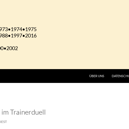
ÜBER UNS
DATENSCH
 im Trainerduell
IEST