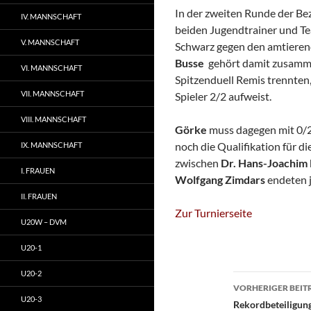
In der zweiten Runde der Be
IV. MANNSCHAFT
beiden Jugendtrainer und Tea
V. MANNSCHAFT
Schwarz gegen den amtieren
Busse
gehört damit zusam
VI. MANNSCHAFT
Spitzenduell Remis trennten,
VII. MANNSCHAFT
Spieler 2/2 aufweist.
VIII. MANNSCHAFT
Görke
muss dagegen mit 0/2 
noch die Qualifikation für d
IX. MANNSCHAFT
zwischen
Dr. Hans-Joachim
I. FRAUEN
Wolfgang Zimdars
endeten j
II. FRAUEN
Zur Turnierseite
U20W – DVM
U20-1
U20-2
Beitragsn
VORHERIGER BEIT
U20-3
Rekordbeteiligung