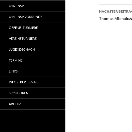
U16 – NSV
NÄCHSTER BEITRA
U14 – NSV VORRUNDE
Thomas Michalcza
OFFENE TURNIERE
VEREINSTURNIERE
JUGENDSCHACH
TERMINE
LINKS
INFOS PER E-MAIL
SPONSOREN
ARCHIVE