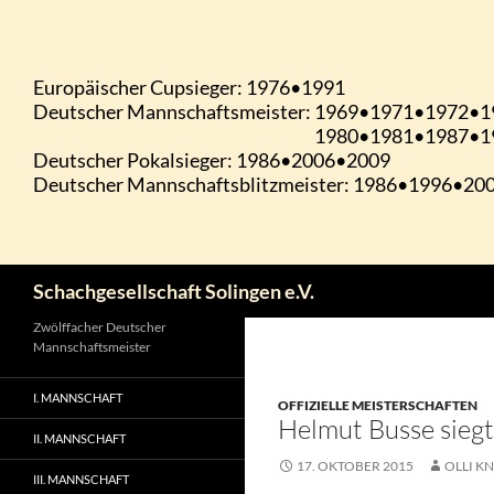
Zum
Inhalt
springen
Suchen
Schachgesellschaft Solingen e.V.
Zwölffacher Deutscher
Mannschaftsmeister
I. MANNSCHAFT
OFFIZIELLE MEISTERSCHAFTEN
Helmut Busse siegt
II. MANNSCHAFT
17. OKTOBER 2015
OLLI KN
III. MANNSCHAFT