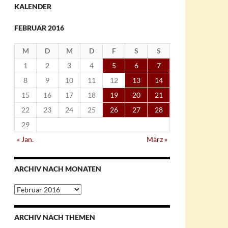
KALENDER
FEBRUAR 2016
M
D
M
D
F
S
S
1
2
3
4
5
6
7
8
9
10
11
12
13
14
15
16
17
18
19
20
21
22
23
24
25
26
27
28
29
« Jan.
März »
ARCHIV NACH MONATEN
Archiv
nach
Monaten
ARCHIV NACH THEMEN