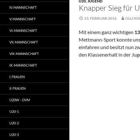
U20
,
JUGEND
Knapper Sieg für U
IV. MANNSCHAFT
13. FEBRUAR 2016
OLLI KN
V. MANNSCHAFT
VI. MANNSCHAFT
Mit einem ganz wichtigen
13
Mettmann-Sport konnte un
VII. MANNSCHAFT
einfahren und besitzt nun z
VIII. MANNSCHAFT
den Klassenerhalt in der Ju
IX. MANNSCHAFT
I. FRAUEN
II. FRAUEN
U20W – DVM
U20-1
U20-2
U20-3