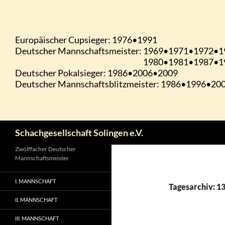
Zum
Inhalt
springen
Suchen
Schachgesellschaft Solingen e.V.
Zwölffacher Deutscher
Mannschaftsmeister
I. MANNSCHAFT
Tagesarchiv: 1
II. MANNSCHAFT
III. MANNSCHAFT