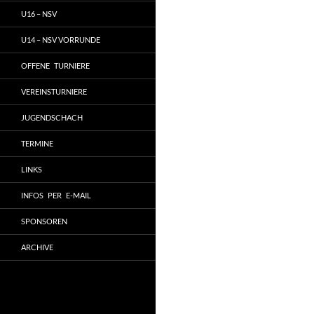
U16 – NSV
U14 – NSV VORRUNDE
OFFENE TURNIERE
VEREINSTURNIERE
JUGENDSCHACH
TERMINE
LINKS
INFOS PER E-MAIL
SPONSOREN
ARCHIVE