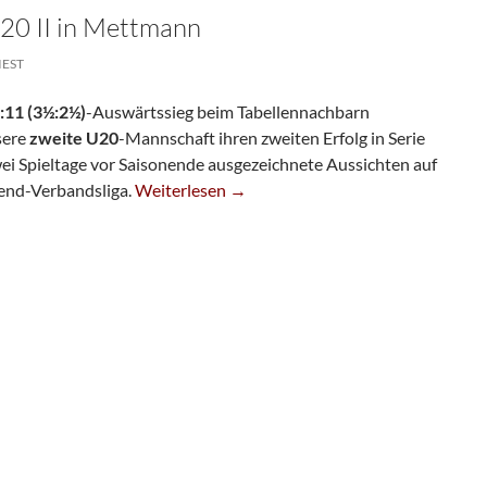
20 II in Mettmann
IEST
:11 (3½:2½)
-Auswärtssieg beim Tabellennachbarn
sere
zweite U20
-Mannschaft ihren zweiten Erfolg in Serie
wei Spieltage vor Saisonende ausgezeichnete Aussichten auf
Knapper Sieg Für U20 II In Mettmann
gend-Verbandsliga.
Weiterlesen
→