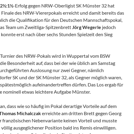
2½:1½
-Erfolg gegen NRW-Oberligist SK Münster 32 hat
Finale des NRW-Viererpokals erreicht und damit bereits das
mlich die Qualifikation für den Deutschen Mannschaftspokal,
das Team um Zweitliga-Spitzenbrett
Jörg Wegerle
jedoch
konnte erst nach über sechs Stunden Spielzeit den Sieg
r«-Turnier des NRW-Pokals wird in Wuppertal vom BSW
die Besonderheit auf, dass bei der wie üblich am Samstag
urchgeführten Auslosung nur zwei Gegner, nämlich
dorfer SK und der SK Münster 32, als Gegner möglich waren,
 spätestmöglich aufeinandertreffen dürfen. Das Los ergab für
ie nominell etwas leichtere Aufgabe Münster.
an, dass wie so häufig im Pokal derartige Vorteile auf dem
Thomas Michalczak
erreichte am dritten Brett gegen Georg
er französischen Nebenvariante keinen Vorteil und musste
völlig ausgeglichener Position bald ins Remis einwilligen.