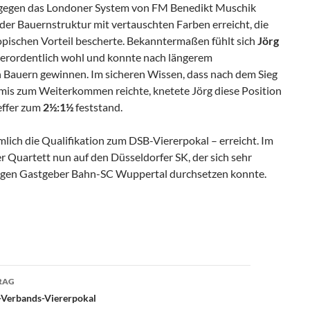
 gegen das Londoner System von FM Benedikt Muschik
der Bauernstruktur mit vertauschten Farben erreicht, die
kopischen Vorteil bescherte. Bekanntermaßen fühlt sich
Jörg
ßerordentlich wohl und konnte nach längerem
 Bauern gewinnen. Im sicheren Wissen, dass nach dem Sieg
mis zum Weiterkommen reichte, knetete Jörg diese Position
reffer zum
2½:1½
feststand.
mlich die Qualifikation zum DSB-Viererpokal – erreicht. Im
er Quartett nun auf den Düsseldorfer SK, der sich sehr
egen Gastgeber Bahn-SC Wuppertal durchsetzen konnte.
avigation
RAG
d-Verbands-Viererpokal