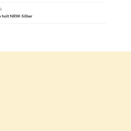
G
m holt NRW-Silber