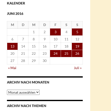
KALENDER
JUNI 2016
M
D
M
D
F
S
S
1
2
3
4
5
6
7
8
9
10
11
12
13
14
15
16
17
18
19
20
21
22
23
24
25
26
27
28
29
30
« Mai
Juli »
ARCHIV NACH MONATEN
Archiv
nach
Monaten
ARCHIV NACH THEMEN