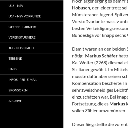
Noch ärger erging es dem fr
U16 – NSV
Hobusch,
der leider trotz s
Münsteraner Jugend-Spitzenb
U14 – NSV VORRUNDE
Vorstoßvariante massiv unte
OFFENE TURNIERE
besten Verteidigungsressour
Bundesliga vor knapp sechs
VEREINSTURNIERE
JUGENDSCHACH
Damit waren an den beiden 
nötig:
Markus Schäfer
hatt
TERMINE
Kai Wolter (2268) diesmal 
Sizilianer gewählt. Im Mitte
LINKS
musste dafür aber seinen sc
INFOS PER E-MAIL
Kompensation bescherte. In d
sehr zweischneidiges Leichtf
SPONSOREN
einzuschätzen war. Bei knapp
ARCHIVE
Fortsetzung, die es
Markus
l
vollen Zähler umzumünzen.
Dieser Sieg stellte die vor