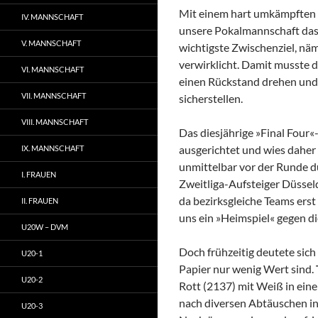
Mit einem hart umkämpften
IV. MANNSCHAFT
unsere Pokalmannschaft das 
V. MANNSCHAFT
wichtigste Zwischenziel, nä
verwirklicht. Damit musste 
VI. MANNSCHAFT
einen Rückstand drehen und 
VII. MANNSCHAFT
sicherstellen.
VIII. MANNSCHAFT
Das diesjährige »Final Fou
ausgerichtet und wies daher 
IX. MANNSCHAFT
unmittelbar vor der Runde d
I. FRAUEN
Zweitliga-Aufsteiger Düssel
da bezirksgleiche Teams erst
II. FRAUEN
uns ein »Heimspiel« gegen d
U20W – DVM
Doch frühzeitig deutete sich 
U20-1
Papier nur wenig Wert sind.
U20-2
Rott (2137) mit Weiß in ein
nach diversen Abtäuschen in 
U20-3