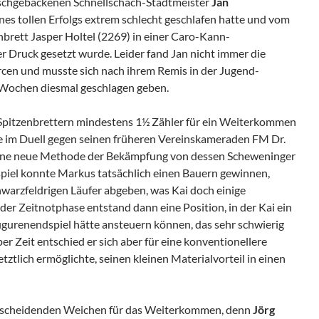
ischgebackenen Schnellschach-Stadtmeister
Jan
eines tollen Erfolgs extrem schlecht geschlafen hatte und vom
rett Jasper Holtel (2269) in einer Caro-Kann-
r Druck gesetzt wurde. Leider fand Jan nicht immer die
cen und musste sich nach ihrem Remis in der Jugend-
 Wochen diesmal geschlagen geben.
Spitzenbrettern mindestens 1½ Zähler für ein Weiterkommen
e im Duell gegen seinen früheren Vereinskameraden FM Dr.
eine neue Methode der Bekämpfung von dessen Scheweninger
lspiel konnte Markus tatsächlich einen Bauern gewinnen,
hwarzfeldrigen Läufer abgeben, was Kai doch einige
er Zeitnotphase entstand dann eine Position, in der Kai ein
igurenendspiel hätte ansteuern können, das sehr schwierig
er Zeit entschied er sich aber für eine konventionellere
etztlich ermöglichte, seinen kleinen Materialvorteil in einen
entscheidenden Weichen für das Weiterkommen, denn
Jörg