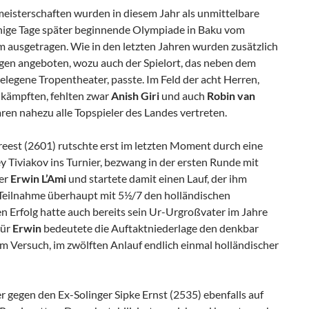
meisterschaften wurden in diesem Jahr als unmittelbare
nige Tage später beginnende Olympiade in Baku vom
 ausgetragen. Wie in den letzten Jahren wurden zusätzlich
ngen angeboten, wozu auch der Spielort, das neben dem
gene Tropentheater, passte. Im Feld der acht Herren,
 kämpften, fehlten zwar
Anish Giri
und auch
Robin van
en nahezu alle Topspieler des Landes vertreten.
reest (2601) rutschte erst im letzten Moment durch eine
y Tiviakov ins Turnier, bezwang in der ersten Runde mit
er
Erwin L’Ami
und startete damit einen Lauf, der ihm
n Teilnahme überhaupt mit 5½/7 den holländischen
en Erfolg hatte auch bereits sein Ur-Urgroßvater im Jahre
Für
Erwin
bedeutete die Auftaktniederlage den denkbar
em Versuch, im zwölften Anlauf endlich einmal holländischer
r gegen den Ex-Solinger Sipke Ernst (2535) ebenfalls auf