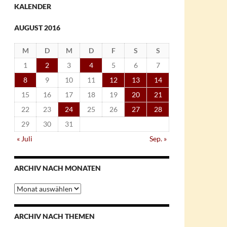
KALENDER
AUGUST 2016
M
D
M
D
F
S
S
1
2
3
4
5
6
7
8
9
10
11
12
13
14
15
16
17
18
19
20
21
22
23
24
25
26
27
28
29
30
31
« Juli
Sep. »
ARCHIV NACH MONATEN
Archiv
nach
Monaten
ARCHIV NACH THEMEN