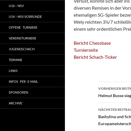
Verlust, konnte sich aber ins
U16 – NSV
diversen Remisen in der Vor
ehemaligen SG-Spieler bezwi
U14 – NSV VORRUNDE
Wely reichten 3½/7 schließli
OFFENE TURNIERE
einem sehr ordentlichen Pre
VEREINSTURNIERE
Bericht Chessbase
JUGENDSCHACH
Turnierseite
Bericht Schach-Ticker
TERMINE
LINKS
INFOS PER E-MAIL
Beitragsn
VORHERIGER BEIT
SPONSOREN
Helmut Busse sie
ARCHIVE
NÄCHSTER BEITRA
Bashylina und Sch
Europameistersch