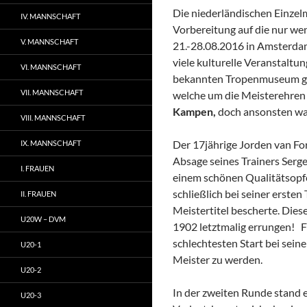
Die niederländischen Einzel
IV. MANNSCHAFT
Vorbereitung auf die nur we
V. MANNSCHAFT
21.-28.08.2016 in Amsterdam
viele kulturelle Veranstaltu
VI. MANNSCHAFT
bekannten Tropenmuseum gele
VII. MANNSCHAFT
welche um die Meisterehren
Kampen,
doch ansonsten war
VIII. MANNSCHAFT
Der 17jährige Jorden van Fo
IX. MANNSCHAFT
Absage seines Trainers Serge
I. FRAUEN
einem schönen Qualitätsopf
schließlich bei seiner erste
II. FRAUEN
Meistertitel bescherte. Dies
U20W – DVM
1902 letztmalig errungen! 
schlechtesten Start bei sein
U20-1
Meister zu werden.
U20-2
In der zweiten Runde stand e
U20-3