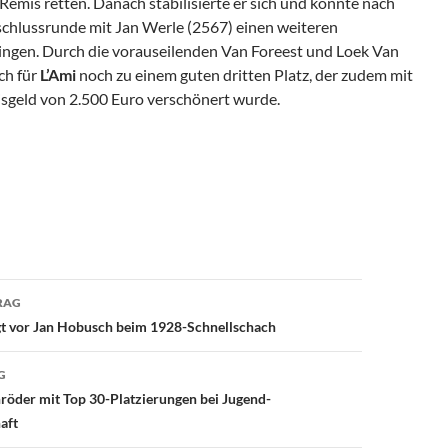
 Remis retten. Danach stabilisierte er sich und konnte nach
schlussrunde mit Jan Werle (2567) einen weiteren
ngen. Durch die vorauseilenden Van Foreest und Loek Van
ch für
L’Ami
noch zu einem guten dritten Platz, der zudem mit
isgeld von 2.500 Euro verschönert wurde.
avigation
RAG
gt vor Jan Hobusch beim 1928-Schnellschach
G
röder mit Top 30-Platzierungen bei Jugend-
aft