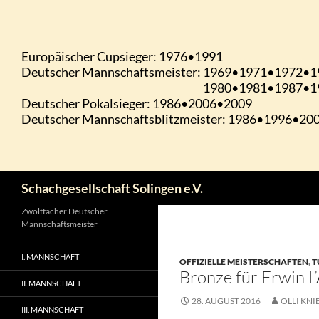
Zum
Inhalt
springen
Suchen
Schachgesellschaft Solingen e.V.
Zwölffacher Deutscher
Mannschaftsmeister
I. MANNSCHAFT
OFFIZIELLE MEISTERSCHAFTEN
,
T
Bronze für Erwin L
II. MANNSCHAFT
28. AUGUST 2016
OLLI KNI
III. MANNSCHAFT